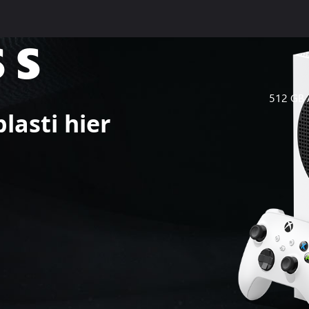
 S
512 GB A
lasti hier