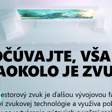
ČÚVAJTE, VŠ
AOKOLO JE ZVU
iestorový zvuk je ďalšou vývojovou f
í zvukovej technológie a využíva po
y na vytváranie pútavých a veľmi real