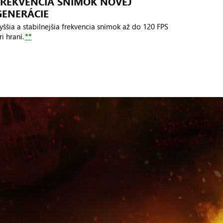
FREKVENCIA SNÍMOK NOVEJ
GENERÁCIE
yššia a stabilnejšia frekvencia snímok až do 120 FPS
ri hraní.
**