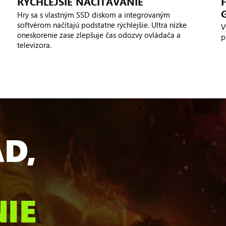
RÝCHLEJŠIE NAČÍTAVANIE
Hry sa s vlastným SSD diskom a integrovaným
softvérom načítajú podstatne rýchlejšie. Ultra nízke
V
oneskorenie zase zlepšuje čas odozvy ovládača a
p
televízora.
AD,
NIE