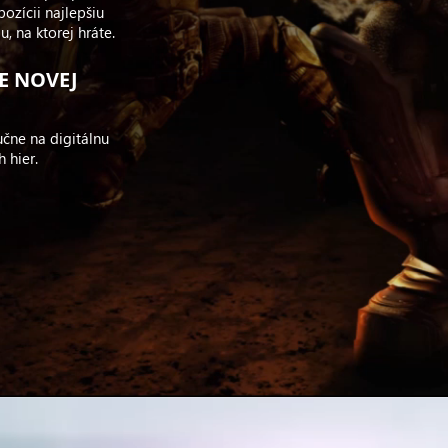
ozícii najlepšiu
, na ktorej hráte.
E NOVEJ
učne na digitálnu
h hier.