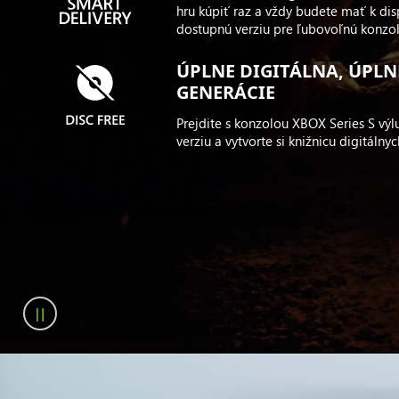
hru kúpiť raz a vždy budete mať k disp
dostupnú verziu pre ľubovoľnú konzolu
ÚPLNE DIGITÁLNA, ÚPLN
GENERÁCIE
Prejdite s konzolou XBOX Series S výl
verziu a vytvorte si knižnicu digitálnyc
Prikrčený
Marcus