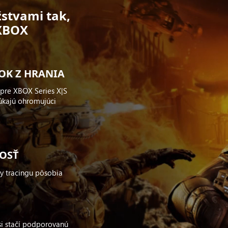
stvami tak,
 XBOX
OK Z HRANIA
 pre XBOX Series X|S
núkajú ohromujúci
NOSŤ
y tracingu pôsobia
si stačí podporovanú