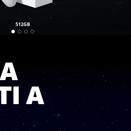
512GB
IA
I A