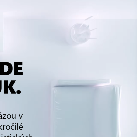
ADE
K.
ázou v
kročilé
istických