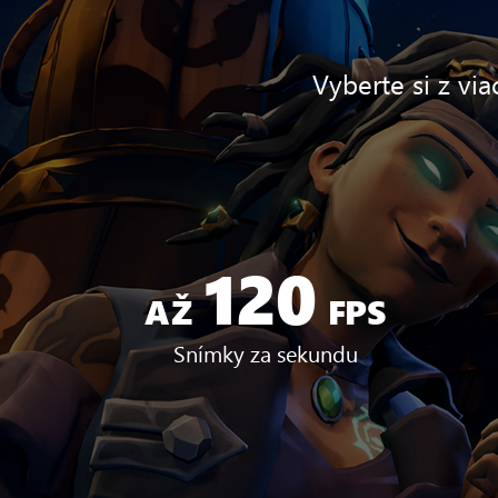
Vyberte si z vi
120
Až
120
AŽ
FPS
FPS
Snímky za sekundu