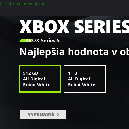
Prejsť na hlavný obsah
XBOX SERIES

XBOX Series S
Najlepšia hodnota v ob
512 GB
1 TB
All-Digital
All-Digital
Robot White
Robot White
VYPREDANÉ