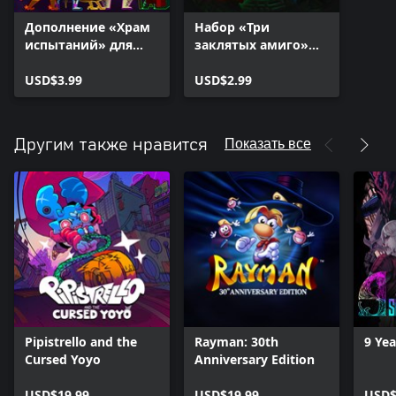
Дополнение «Храм
Набор «Три
испытаний» для
заклятых амиго»
Guacamelee! 2
для Guacamelee! 2
(уровень
USD$3.99
USD$2.99
испытаний)
Показать все
Другим также нравится
Pipistrello and the
Rayman: 30th
9 Ye
Cursed Yoyo
Anniversary Edition
USD$19.99
USD$19.99
USD$