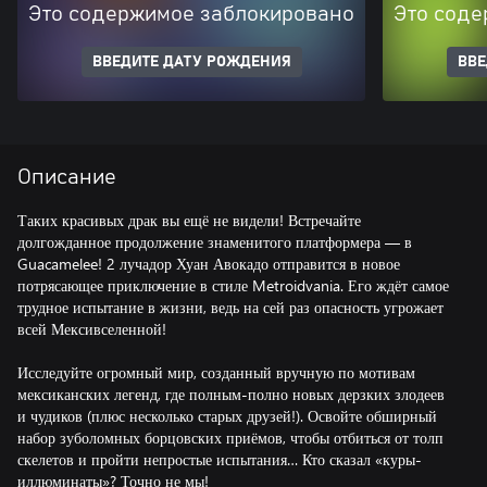
Это содержимое заблокировано
Это соде
ВВЕДИТЕ ДАТУ РОЖДЕНИЯ
ВВЕ
Описание
Таких красивых драк вы ещё не видели! Встречайте
долгожданное продолжение знаменитого платформера — в
Guacamelee! 2 лучадор Хуан Авокадо отправится в новое
потрясающее приключение в стиле Metroidvania. Его ждёт самое
трудное испытание в жизни, ведь на сей раз опасность угрожает
всей Мексивселенной!
Исследуйте огромный мир, созданный вручную по мотивам
мексиканских легенд, где полным-полно новых дерзких злодеев
и чудиков (плюс несколько старых друзей!). Освойте обширный
набор зуболомных борцовских приёмов, чтобы отбиться от толп
скелетов и пройти непростые испытания… Кто сказал «куры-
иллюминаты»? Точно не мы!