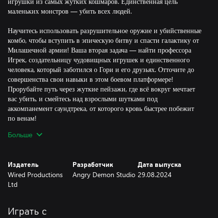
игрушки из самых жутких кошмаров. Единственная цель
маленьких монстров — убить всех людей.
Научитесь использовать разрушительное оружие и убийственные
комбо, чтобы вступить в эпическую битву и спасти галактику от
Милашечной армии! Ваша вторая задача — найти профессора
Игрек, создательницу чудовищных игрушек и единственного
человека, который заботился о Гори и его друзьях. Отточите до
совершенства свои навыки в этом боевом платформере!
Прорубайте путь через жуткие пейзажи, где всё вокруг мечтает
вас убить, и смейтесь над взрослыми шутками под
аккомпанемент саундтрека, от которого кровь быстрее побежит
по венам!
Больше
В этой динамичной увлекательной приключенческой игре нашим
невольным героям предстоит выследить и уничтожить генералов
Милашечной армии, а потом воспользоваться помощью самых
Издатель
Разработчик
Дата выпуска
внезапных и безумных союзников, чтобы выяснить всю правду
Wired Productions
Angry Demon Studio
29.08.2024
об ОАО «Крутые игрушки»! Готовьтесь к очаровательной резне!
Ltd
УПРАВЛЯЙТЕ КРУТЫМ КОТИКОМ! Гори — один из
последних прототипов искусственных питомцев, которого
Играть с
контрабандой вывезли из ОАО «Крутые игрушки». Он