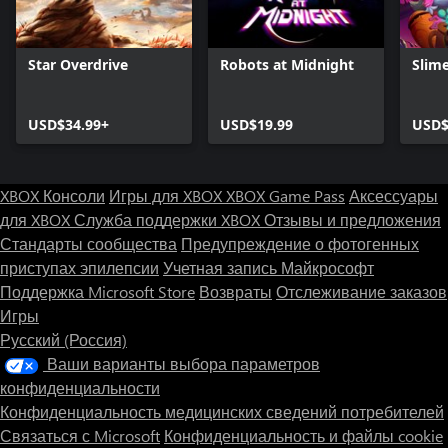
Star Overdrive
Robots at Midnight
Slim
USD$34.99+
USD$19.99
USD$
XBOX Консоли
Игры для XBOX
XBOX Game Pass
Аксессуары
для XBOX
Служба поддержки XBOX
Отзывы и предложения
Стандарты сообщества
Предупреждение о фотогенных
приступах эпилепсии
Учетная запись Майкрософт
Поддержка Microsoft Store
Возвраты
Отслеживание заказов
Игры
Русский (Россия)
Ваши варианты выбора параметров
конфиденциальности
Конфиденциальность медицинских сведений потребителей
Связаться с Microsoft
Конфиденциальность и файлы cookie