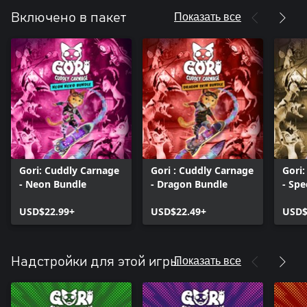
Показать все
Включено в пакет
Gori: Cuddly Carnage
Gori : Cuddly Carnage
Gori
- Neon Bundle
- Dragon Bundle
- Spe
USD$22.99+
USD$22.49+
USD$
Показать все
Надстройки для этой игры