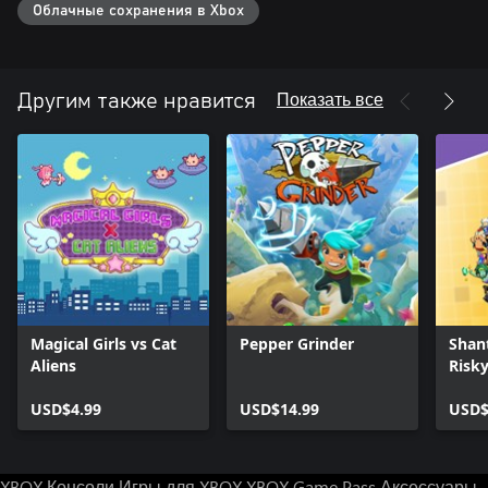
Облачные сохранения в Xbox
Показать все
Другим также нравится
Magical Girls vs Cat
Pepper Grinder
Shan
Aliens
Risky
Delux
USD$4.99
USD$14.99
USD$
XBOX Консоли
Игры для XBOX
XBOX Game Pass
Аксессуары