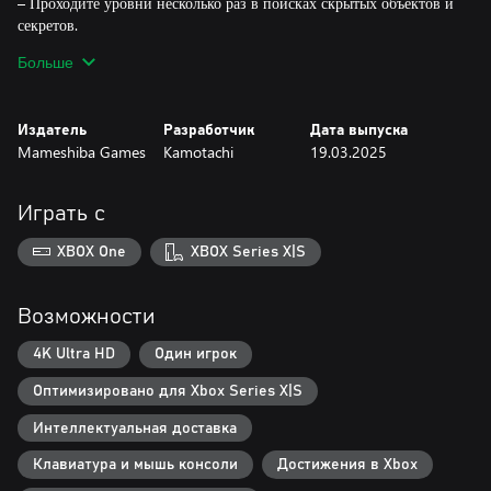
– Проходите уровни несколько раз в поисках скрытых объектов и
секретов.
– Мяу, мяу, мяу-мяу (мяукайте по нажатию кнопки).
Больше
Разомните мышцы, с боем прорываясь сквозь разнообразные
уровни, и карабкайтесь повсюду (как и подобает коту), пока
Издатель
Разработчик
Дата выпуска
ищете способ спасти человечество.
Mameshiba Games
Kamotachi
19.03.2025
Будьте начеку — холёная и свирепая генерал Питайа вместе с
двумя своими прихвостнями не дадут вам покоя!
Играть с
Узнайте намерения коварной цивилизации в истории, полной
XBOX One
XBOX Series X|S
юмора, драмы, дружбы и драк в стиле классических аниме и
мультфильмов 90-х!
Возможности
Почему пришельцы решили захватить Землю?
Зачем им было похищать людей?
4K Ultra HD
Один игрок
Что привело их сюда?
Оптимизировано для Xbox Series X|S
Ну и самый главный вопрос: это что, кот-качок?!
Интеллектуальная доставка
Клавиатура и мышь консоли
Достижения в Xbox