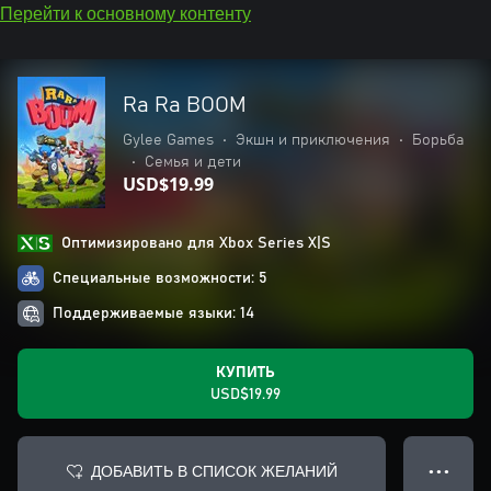
Перейти к основному контенту
Ra Ra BOOM
Gylee Games
•
Экшн и приключения
•
Борьба
•
Семья и дети
USD$19.99
Оптимизировано для Xbox Series X|S
Специальные возможности: 5
Поддерживаемые языки: 14
КУПИТЬ
USD$19.99
ДОБАВИТЬ В СПИСОК ЖЕЛАНИЙ
● ● ●