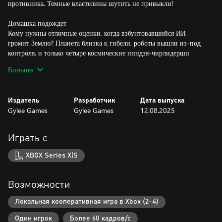
противника. Темные властелины шутить не привыкли!
Домашка подождет
Кому нужны отличные оценки, когда взбунтовавшийся ИИ
громит Землю? Планета близка к гибели, роботы вышли из-под
контроля, и только четыре космические ниндзя-чирлидерши
могут спасти мир. Ra Ra BOOM — иногда веселая и местами
Больше
душевная игра. Beat 'em up с сюжетом, закрученным хитрее, чем
выпускной экзамен по математике.
Издатель
Разработчик
Дата выпуска
Gylee Games
Gylee Games
12.08.2025
Играть с
XBOX Series X|S
Возможности
Локальная кооперативная игра в Xbox (2-4)
Один игрок
Более 60 кадров/с