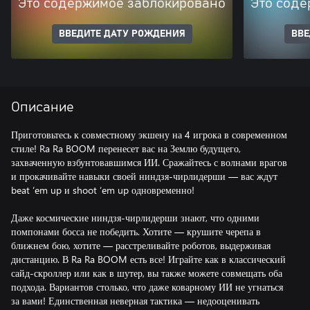
Это содержимое заблокировано
Это соде
ВВЕДИТЕ ДАТУ РОЖДЕНИЯ
ВВЕ
Описание
Приготовьтесь к совместному экшену на 4 игрока в современном
стиле! Ra Ra BOOM перенесет вас на Землю будущего,
захваченную взбунтовавшимся ИИ. Сражайтесь с волнами врагов
и прокачивайте навыки своей ниндзя-чирлидерши — вас ждут
beat ‘em up и shoot ‘em up одновременно!
Даже космические ниндзя-чирлидерши знают, что одними
помпонами босса не победить. Хотите — крушите черепа в
ближнем бою, хотите — расстреливайте роботов, выдерживая
дистанцию. В Ra Ra BOOM есть все! Играйте как в классический
сайд-скроллер или как в шутер, вы также можете совмещать оба
подхода. Вариантов столько, что даже коварному ИИ не угнаться
за вами! Единственная неверная тактика — недооценивать