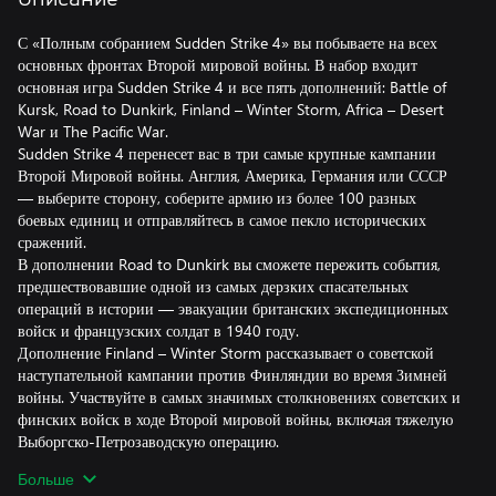
С «Полным собранием Sudden Strike 4» вы побываете на всех
основных фронтах Второй мировой войны. В набор входит
основная игра Sudden Strike 4 и все пять дополнений: Battle of
Kursk, Road to Dunkirk, Finland – Winter Storm, Africa – Desert
War и The Pacific War.
Sudden Strike 4 перенесет вас в три самые крупные кампании
Второй Мировой войны. Англия, Америка, Германия или СССР
— выберите сторону, соберите армию из более 100 разных
боевых единиц и отправляйтесь в самое пекло исторических
сражений.
В дополнении Road to Dunkirk вы сможете пережить события,
предшествовавшие одной из самых дерзких спасательных
операций в истории — эвакуации британских экспедиционных
войск и французских солдат в 1940 году.
Дополнение Finland – Winter Storm рассказывает о советской
наступательной кампании против Финляндии во время Зимней
войны. Участвуйте в самых значимых столкновениях советских и
финских войск в ходе Второй мировой войны, включая тяжелую
Выборгско-Петрозаводскую операцию.
Оставьте позади северные морозы и бросьте вызов пустынной
Больше
жаре. В дополнении Africa – Desert War вы сможете отдать