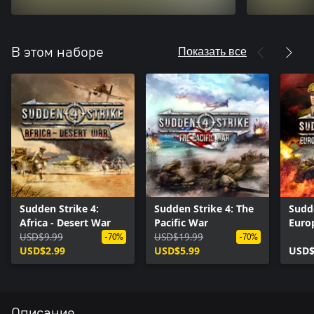
Показать все
В этом наборе
Sudden Strike 4:
Sudden Strike 4: The
Sudde
Africa - Desert War
Pacific War
Europ
USD$9.99
USD$19.99
Editi
-70%
-70%
USD$2.99
USD$5.99
USD$
Описание