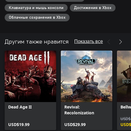
Клавиатура и мышь консоли
Достижения в Xbox
Облачные сохранения в Xbox
Показать все
Другим также нравится
Dead Age II
Revival:
Bellw
Recolonization
USD$
USD$19.99
USD$29.99
USD$