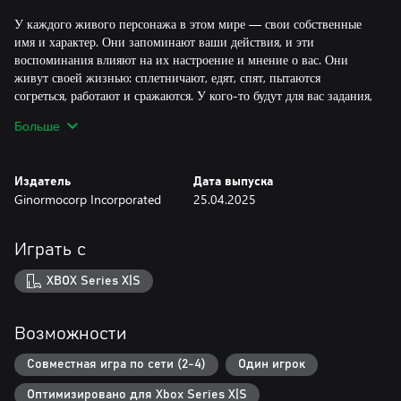
У каждого живого персонажа в этом мире — свои собственные
имя и характер. Они запоминают ваши действия, и эти
воспоминания влияют на их настроение и мнение о вас. Они
живут своей жизнью: сплетничают, едят, спят, пытаются
согреться, работают и сражаются. У кого-то будут для вас задания,
но как их выполнять и выполнять ли вообще — решать вам.
Больше
Загадочный новый штамм зомби-вируса будет всегда держать вас
в напряжении: инфицированные им люди ведут себя как обычно
Издатель
Дата выпуска
и могут стать вашими верными соратниками… но однажды
Ginormocorp Incorporated
25.04.2025
невидимый штамм возьмет верх, и они обернутся против вас.
Играть с
XBOX Series X|S
Возможности
Совместная игра по сети (2-4)
Один игрок
Оптимизировано для Xbox Series X|S