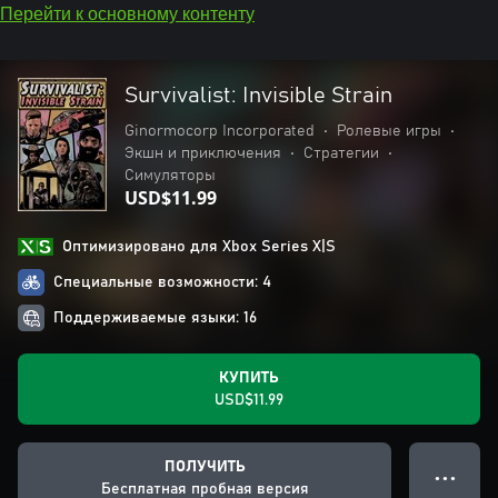
Перейти к основному контенту
Survivalist: Invisible Strain
Ginormocorp Incorporated
•
Ролевые игры
•
Экшн и приключения
•
Стратегии
•
Симуляторы
USD$11.99
Оптимизировано для Xbox Series X|S
Специальные возможности: 4
Поддерживаемые языки: 16
КУПИТЬ
USD$11.99
ПОЛУЧИТЬ
● ● ●
Бесплатная пробная версия