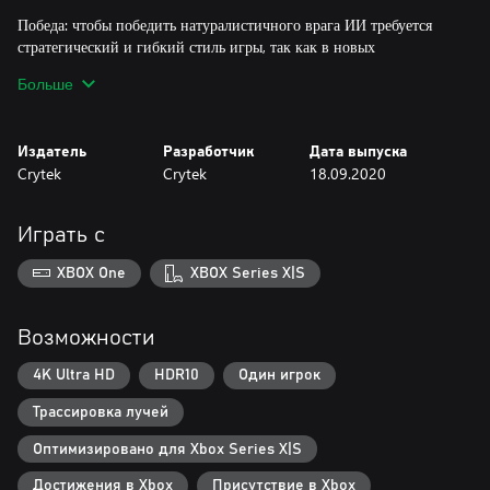
Победа: чтобы победить натуралистичного врага ИИ требуется
стратегический и гибкий стиль игры, так как в новых
испытаниях, включая бои в невесомости, игроки должны
Больше
действовать на опережение и идти в наступление.
Исследование: выбирайте свой собственный путь в мире Crysis,
Издатель
Разработчик
Дата выпуска
уничтожая препятствия, управляя различными транспортными
Crytek
Crytek
18.09.2020
средствами и используя саму окружающую среду против ваших
Играть с
XBOX One
XBOX Series X|S
Возможности
4K Ultra HD
HDR10
Один игрок
Трассировка лучей
Оптимизировано для Xbox Series X|S
Достижения в Xbox
Присутствие в Xbox