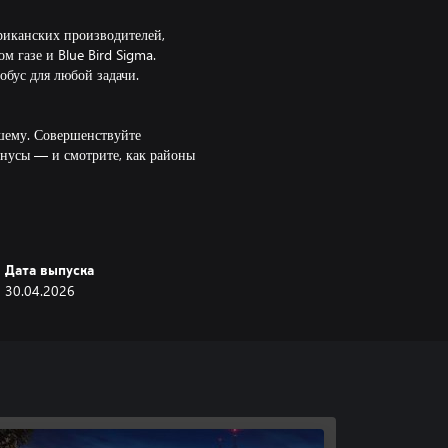
риканских производителей,
 газе и Blue Bird Sigma.
бус для любой задачи.
чшему. Совершенствуйте
онусы — и смотрите, как районы
колько рейсов одновременно и
и города.
Дата выпуска
30.04.2026
ие отзывы, которые позволяют
дите на маршрут и наслаждайтесь