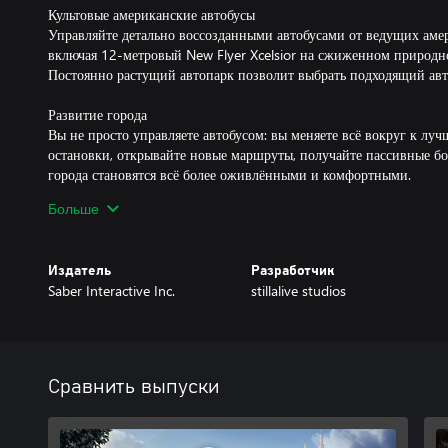
Культовые американские автобусы
Управляйте детально воссозданными автобусами от ведущих аме
включая 12-метровый New Flyer Xcelsior на сжиженном природном
Постоянно растущий автопарк позволит выбрать подходящий авто
Развитие города
Вы не просто управляете автобусом: вы меняете всё вокруг к лу
остановки, открывайте новые маршруты, получайте пассивные б
города становятся всё более оживлёнными и комфортными.
Больше
Вместе в движении
Объединяйте усилия с тремя другими игроками! Выполняйте нес
вносите свой вклад в общее дело — улучшение транспортной сет
Издатель
Разработчик
Saber Interactive Inc.
stillalive studios
Модернизация автопарка
За каждую комфортную поездку пассажиры оставляют вам хорош
открывать новые автобусы, визуальные стили и улучшения. Выхо
Сравнить выпуски