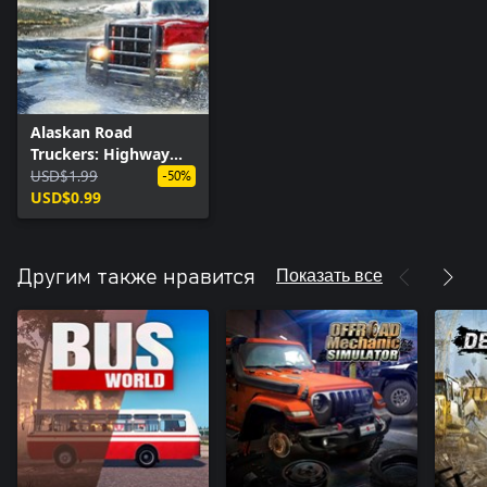
Alaskan Road
Truckers: Highway
Edition - Truck Skin
USD$1.99
-50%
Pack 1
USD$0.99
Показать все
Другим также нравится