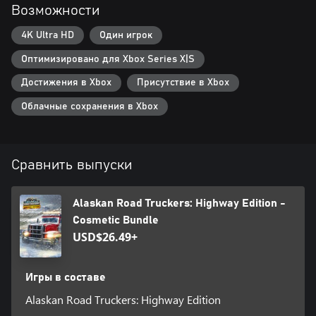
- Придайте индивидуальности вашему дому на колесах.
Возможности
Украшайте тягач, чтобы выделиться из толпы!
- Зарабатывайте репутацию, управляйте своим штабом и станьте
4K Ultra HD
Один игрок
хозяином своей судьбы.
Оптимизировано для Xbox Series X|S
Достижения в Xbox
Присутствие в Xbox
Облачные сохранения в Xbox
Сравнить выпуски
Alaskan Road Truckers: Highway Edition -
Cosmetic Bundle
USD$26.49+
Игры в составе
Alaskan Road Truckers: Highway Edition