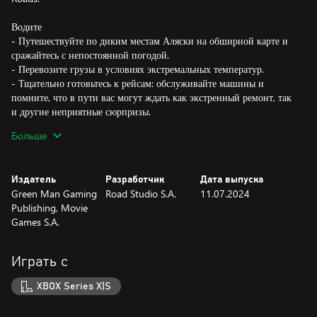
Водите
- Путешествуйте по диким местам Аляски на обширной карте и
сражайтесь с непостоянной погодой.
- Перевозите грузы в условиях экстремальных температур.
- Тщательно готовьтесь к рейсам: обслуживайте машины и
помните, что в пути вас могут ждать как экстренный ремонт, так
и другие неприятные сюрпризы.
Больше
Выживайте
- Вы встали далеко от цивилизации и у вас нет денег, чтобы
вызывать техпомощь? Выходите из теплой кабины и
Издатель
Разработчик
Дата выпуска
ремонтируйте тягач самостоятельно, если не боитесь морозов.
Green Man Gaming
Road Studio S.A.
11.07.2024
- Вам предстоит следить не только за уровнем топлива в баках
Publishing, Movie
машины, но и за собственными голодом, усталостью и
Games S.A.
температурой тела. Со здоровьем не шутят!
- Преодолевайте препятствия: оползни, лавины, упавшие деревья
и снежные заносы.
Играть с
- Опробуйте три игровых режима — простой, обычный и
хардкорный, самый сложный.
XBOX Series X|S
Процветайте