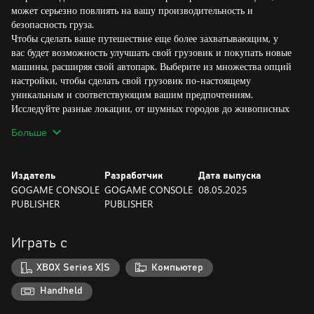
может серьезно повлиять на вашу производительность и
безопасность груза.
Чтобы сделать ваше путешествие еще более захватывающим, у
вас будет возможность улучшать свой грузовик и покупать новые
машины, расширяя свой автопарк. Выберите из множества опций
настройки, чтобы сделать свой грузовик по-настоящему
уникальным и соответствующим вашим предпочтениям.
Исследуйте разные локации, от шумных городов до живописных
автострад, каждая из которых имеет свои уникальные вызовы и
Больше
награды. Пройдите сложные маршруты, проезжайте через
труднопроходимые участки и преодолевайте препятствия на пути
к тому, чтобы стать лучшим водителем грузовика в игре.
Издатель
Разработчик
Дата выпуска
С реалистичной графикой и захватывающим игровым процессом
GOGAME CONSOLE
GOGAME CONSOLE
08.05.2025
эта игра-симулятор грузовиков обеспечит вам часы
PUBLISHER
PUBLISHER
увлекательного времяпрепровождения. Так что, чего вы ждете?
Готовьтесь выехать на дорогу и начните свой путь к званию
Играть с
XBOX Series X|S
Компьютер
Handheld