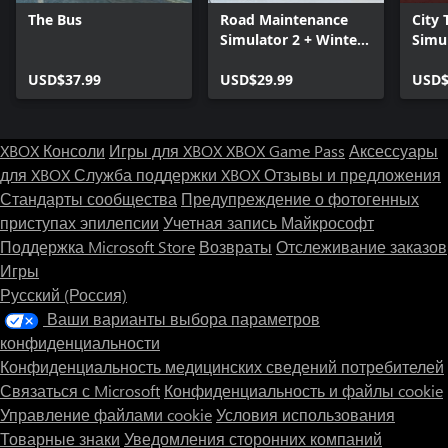
The Bus
Road Maintenance
City 
Simulator 2 + Winter
Simul
Services
Colle
USD$37.99
USD$29.99
USD$
XBOX Консоли
Игры для XBOX
XBOX Game Pass
Аксессуары
для XBOX
Служба поддержки XBOX
Отзывы и предложения
Стандарты сообщества
Предупреждение о фотогенных
приступах эпилепсии
Учетная запись Майкрософт
Поддержка Microsoft Store
Возвраты
Отслеживание заказов
Игры
Русский (Россия)
Ваши варианты выбора параметров
конфиденциальности
Конфиденциальность медицинских сведений потребителей
Связаться с Microsoft
Конфиденциальность и файлы cookie
Управление файлами cookie
Условия использования
Товарные знаки
Уведомления сторонних компаний