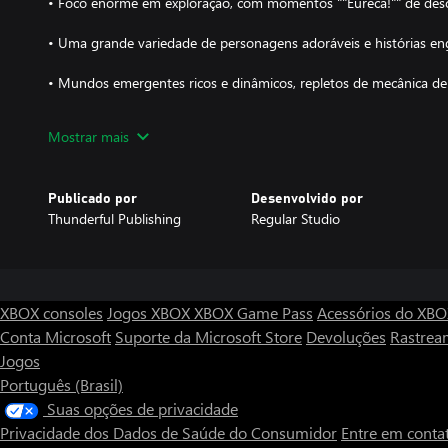
• Foco enorme em exploração, com momentos ""Eureca!"" de des
• Uma grande variedade de personagens adoráveis e histórias en
• Mundos emergentes ricos e dinâmicos, repletos de mecânica de 
• Dezenas de horas de conteúdo dentro de uma experiência rica 
Mostrar mais
Incrível gameplay, mundos fascinantes!
Publicado por
Desenvolvido por
Por baixo de todo o cosmo, nas profundezas da galáxia, existe 
Thunderful Publishing
Regular Studio
universo conhecido contra os perigos do desconhecido. Na formaç
de cada domínio mantêm o equilíbrio, e o Rei deve proteger toda a
Togges.
Não tenha pressa. Explore esses mundos lindamente elaborados 
XBOX consoles
Jogos XBOX
XBOX Game Pass
Acessórios do XB
inimagináveis com paisagens deslumbrantes. Descubra uma cidade
Conta Microsoft
Suporte da Microsoft Store
Devoluções
Rastrea
reino inteiro feito de bolo de cenoura e envolva-se em contos en
Jogos
amizades pelo cosmo.
Português (Brasil)
Ao longo do caminho, resolva quebra-cabeças e interaja com ca
Suas opções de privacidade
divertidas. Recheado de diversão, encontre todos os tipos de itens
Privacidade dos Dados de Saúde do Consumidor
Entre em conta
mão, onde cada esquina tem algo interessante para você descobri