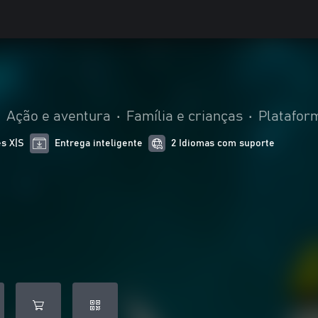
•
Ação e aventura
•
Família e crianças
•
Platafor
es X|S
Entrega inteligente
2 Idiomas com suporte