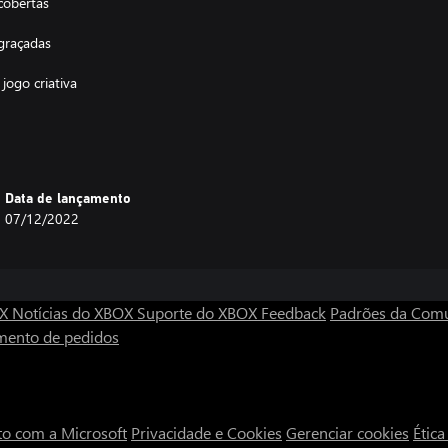
cobertas
graçadas
jogo criativa
de sandbox
Data de lançamento
uma parede sem fim que protege o
07/12/2022
ão das constelações, os líderes
 existência. Essa é a história de
e mergulhe em cenários
OX
Notícias do XBOX
Suporte do XBOX
Feedback
Padrões da Com
 futurista na Savana, visite um
mento de pedidos
graçados, tudo isso enquanto faz
da ambiente de maneiras
 colecionáveis nas fases feitas à
to com a Microsoft
Privacidade e Cookies
Gerenciar cookies
Étic
r.