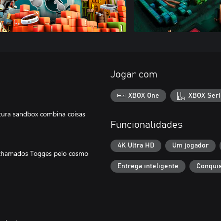
Jogar com
XBOX One
XBOX Seri
ntura sandbox combina coisas
Funcionalidades
4K Ultra HD
Um jogador
 chamados Togges pelo cosmo
Entrega inteligente
Conquis