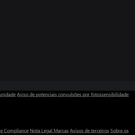
unidade
Aviso de potenciais convulsões por fotossensibilidade
a e Compliance
Nota Legal
Marcas
Avisos de terceiros
Sobre os