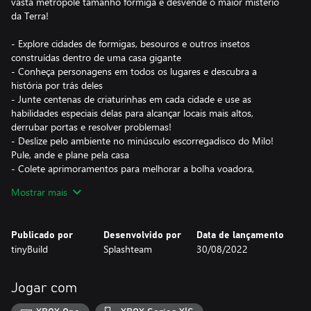
vasta metrópole tamanho formiga e desvende o maior mistério
da Terra!
- Explore cidades de formigas, besouros e outros insetos
construídas dentro de uma casa gigante
- Conheça personagens em todos os lugares e descubra a
história por trás deles
- Junte centenas de criaturinhas em cada cidade e use as
habilidades especiais delas para alcançar locais mais altos,
derrubar portas e resolver problemas!
- Deslize pelo ambiente no minúsculo escorregadisco do Milo!
Pule, ande e plane pela casa
- Colete aprimoramentos para melhorar a bolha voadora,
construir o Museu de Ardwin e concluir a máquina misteriosa do
Mostrar mais
Ridmi!
Publicado por
Desenvolvido por
Data de lançamento
tinyBuild
Splashteam
30/08/2022
Jogar com