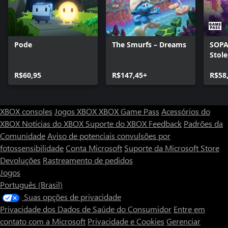
Pode
The Smurfs – Dreams
SOPA 
Stol
R$60,95
R$147,45+
R$58
XBOX consoles
Jogos XBOX
XBOX Game Pass
Acessórios do
XBOX
Notícias do XBOX
Suporte do XBOX
Feedback
Padrões da
Comunidade
Aviso de potenciais convulsões por
fotossensibilidade
Conta Microsoft
Suporte da Microsoft Store
Devoluções
Rastreamento de pedidos
Jogos
Português (Brasil)
Suas opções de privacidade
Privacidade dos Dados de Saúde do Consumidor
Entre em
contato com a Microsoft
Privacidade e Cookies
Gerenciar