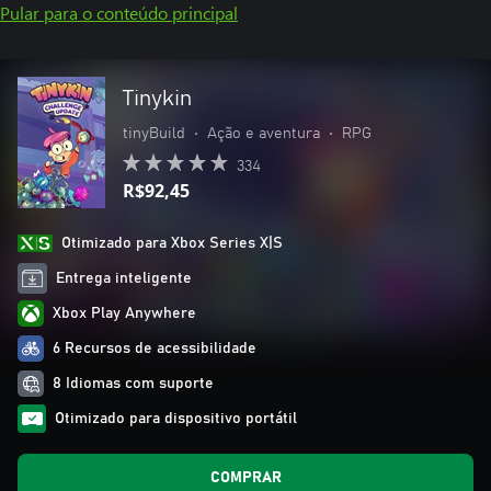
Pular para o conteúdo principal
Tinykin
tinyBuild
•
Ação e aventura
•
RPG
334
R$92,45
Otimizado para Xbox Series X|S
Entrega inteligente
Xbox Play Anywhere
6 Recursos de acessibilidade
8 Idiomas com suporte
Otimizado para dispositivo portátil
COMPRAR