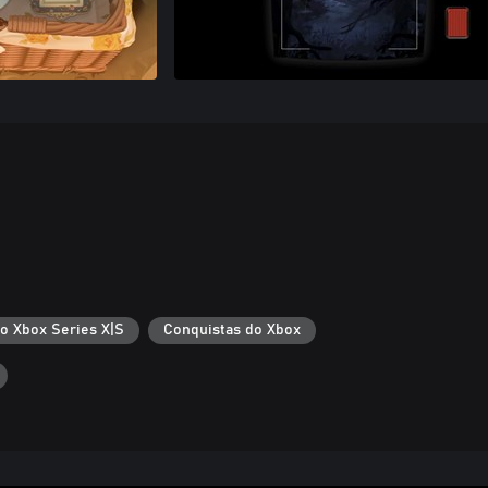
 o Xbox Series X|S
Conquistas do Xbox