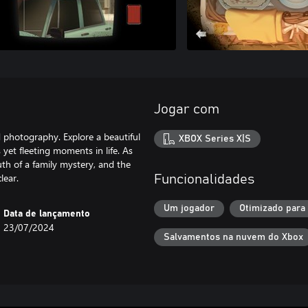
Jogar com
 photography. Explore a beautiful
XBOX Series X|S
et fleeting moments in life. As
uth of a family mystery, and the
lear.
Funcionalidades
Um jogador
Otimizado para
Data de lançamento
23/07/2024
Salvamentos na nuvem do Xbox