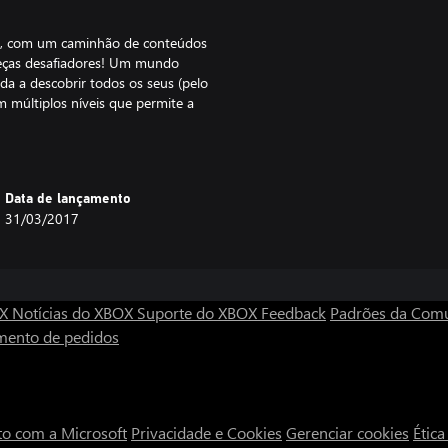
cia, com um caminhão de conteúdos
beças desafiadores! Um mundo
a a descobrir todos os seus (pelo
 múltiplos níveis que permite a
fortante! Planos de fundo
) - na contramão de todos os
aculares! Uma história com mais
 pinta de desenho animado! A
Data de lançamento
fissionais – tem até sincronia
31/03/2017
is! E, é claro: Robert, a super-
m "mouses virtuais"*
OX
Notícias do XBOX
Suporte do XBOX
Feedback
Padrões da Com
puter Games Awards 2014) *
mento de pedidos
to com a Microsoft
Privacidade e Cookies
Gerenciar cookies
Étic