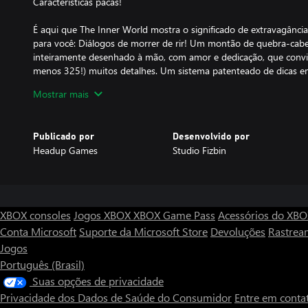
Características pacas!
É aqui que The Inner World mostra o significado de extravagân
para você: Diálogos de morrer de rir! Um montão de quebra-ca
inteiramente desenhado à mão, com amor e dedicação, que convid
menos 325!) muitos detalhes. Um sistema patenteado de dicas em
qualquer um terminar o jogo! Uma atmosfera maravilhosa e recon
Mostrar mais
espetaculares em 2D, desenhados à mão e não estereoscópicos (!
modismos em artes gráficas da atualidade! Cinco capítulos espet
reviravoltas que um nariz asposiano! Animações fantásticas com
Publicado por
Desenvolvido por
trilha sonora mais épica da história de Asposia e voz de atores pro
Headup Games
Studio Fizbin
labial! Uma pilha de vídeos da história! Pontos de controle opciona
hiper-mega ÚLTIMA esperança de Asposia!
* Textos e vozes em inglês e alemão *
* Controle direto do personagem - pode esquecer a chateação co
XBOX consoles
Jogos XBOX
XBOX Game Pass
Acessórios do XB
* Premiado como o Melhor Videogame Alemão (no German Com
Conta Microsoft
Suporte da Microsoft Store
Devoluções
Rastrea
Jogos
Português (Brasil)
Suas opções de privacidade
Privacidade dos Dados de Saúde do Consumidor
Entre em conta