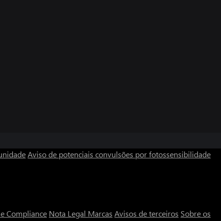
unidade
Aviso de potenciais convulsões por fotossensibilidade
a e Compliance
Nota Legal
Marcas
Avisos de terceiros
Sobre os