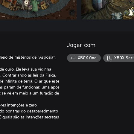
Jogar com
io de mistérios de "Asposia".
XBOX One
XBOX Seri
 ouro. Ele leva sua vidinha
Contrariando as leis da Física,
infinita de terra. O ar que este
las param de funcionar, uma após
rt se vê em meio a um furacão de
res intenções e zero
edo por trás do desaparecimento
 quais são as intenções secretas