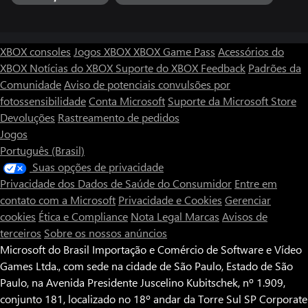
Suporte sua Propriedade
Modernize sua experiência na fazenda com novas tecnologias
que trazem o clássico gênero de simulação de fazenda para o
XBOX consoles
Jogos XBOX
XBOX Game Pass
Acessórios do
século XXI. Preocupe-se menos com tediosas tarefas diárias e
XBOX
Notícias do XBOX
Suporte do XBOX
Feedback
Padrões da
curta uma vida de equilíbrio.
Comunidade
Aviso de potenciais convulsões por
• Rega com mangueira!
fotossensibilidade
Conta Microsoft
Suporte da Microsoft Store
• Jardinagem de contêiner e de canteiro elevado.
• Geração de energia sustentável.
Devoluções
Rastreamento de pedidos
• Sistemas de irrigação com fita gotejante.
Jogos
• Cuidado de animais em lote.
Português (Brasil)
Suas opções de privacidade
Uma propriedade adequada é autossuficiente, e seu lar em
Privacidade dos Dados de Saúde do Consumidor
Entre em
SunnySide não é diferente.
• Domine máquinas de produção de alimentos incluindo
contato com a Microsoft
Privacidade e Cookies
Gerenciar
desidratadoras, separadoras de leite, chaleiras de queijo, barris de
cookies
Ética e Compliance
Nota Legal
Marcas
Avisos de
fermentação, enlatadoras e muito mais.
terceiros
Sobre os nossos anúncios
• Seque suas próprias sementes, chá e ração animal.
Microsoft do Brasil Importação e Comércio de Software e Vídeo
• Prepare seu próprio tofu artesanal.
Games Ltda., com sede na cidade de São Paulo, Estado de São
• Fermente cerveja e molho de soja.
• Extraia seus próprios óleos.
Paulo, na Avenida Presidente Juscelino Kubitschek, nº 1.909,
• Engarrafe, e embale seus produtos para vendê-los por um
conjunto 181, localizado no 18º andar da Torre Sul SP Corporate
preço mais alto.