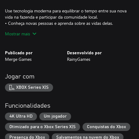
Use tecnologia moderna para equilibrar o tempo entre sua nova
vida na fazenda e participar da comunidade local.
• Conheça novas pessoas e aprenda sobre as vidas delas.
• Suporte os negócios delas.
Mostrar mais
• Passe tempo na vila e na cidade.
• Busque um romance.
Publicado por
Desenvolvido por
Seja Você!
Merge Games
RainyGames
Com foco na individualidade, SunnySide está cheio de liberdade
criativa e autoexpressão.
• Crie seu personagem principal.
Jogar com
• Construa qualquer coisa em qualquer lugar no seu próprio
terreno.
XBOX Series X|S
• Personalize seu telefone e drone.
Mova-se no seu próprio ritmo e siga seu próprio caminho. O
Funcionalidades
melhor jeito de jogar é aquele que deixar você mais feliz!
• 113 tipos de plantações.
4K Ultra HD
Um jogador
• 27 personagens para fazer amizade.
Otimizado para o Xbox Series X|S
Conquistas do Xbox
• Centenas de receitas deliciosas.
• Uma economia realista.
Presença do Xbox
Salvamentos na nuvem do Xbox