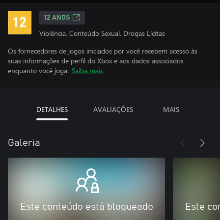
12 ANOS
Violência, Conteúdo Sexual, Drogas Lícitas
Os fornecedores de jogos iniciados por você recebem acesso às
suas informações de perfil do Xbox e aos dados associados
enquanto você joga.
Saiba mais
DETALHES
AVALIAÇÕES
MAIS
Galeria
Este conteúdo está bloqueado
Este co