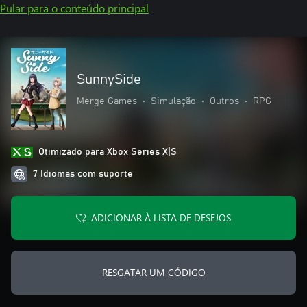
Pular para o conteúdo principal
SunnySide
Merge Games
•
Simulação
•
Outros
•
RPG
Otimizado para Xbox Series X|S
7 Idiomas com suporte
ADICIONAR À LISTA DE DESEJOS
RESGATAR UM CÓDIGO