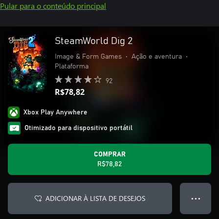
Pular para o conteúdo principal
SteamWorld Dig 2
Image & Form Games
•
Ação e aventura
•
Plataforma
92
R$78,82
Xbox Play Anywhere
Otimizado para dispositivo portátil
COMPRAR
R$78,82
ADICIONAR À LISTA DE DESEJOS
● ● ●