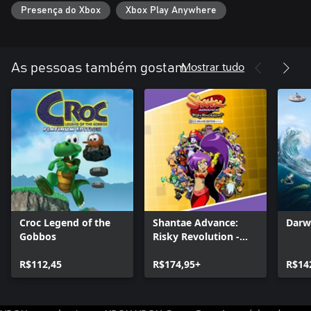
Presença do Xbox
Xbox Play Anywhere
Mostrar tudo
As pessoas também gostam
Croc Legend of the
Shantae Advance:
Darw
Gobbos
Risky Revolution -
Deluxe Edition
R$112,45
R$174,95+
R$14