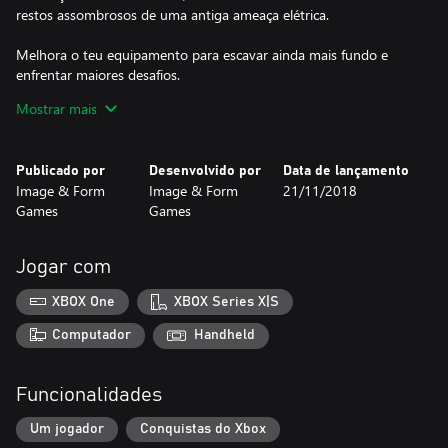
restos assombrosos de uma antiga ameaça elétrica.
Melhora o teu equipamento para escavar ainda mais fundo e
enfrentar maiores desafios.
Mostrar mais
Usa o teu Hookshot para te baloiçares acima de abismos
enormes e voa por grutas com o Jet Engine!
Publicado por
Desenvolvido por
Data de lançamento
E por fim, descobre a verdade acerca do amigo que perdeste há
Image & Form
Image & Form
21/11/2018
muito tempo...
Games
Games
Jogar com
XBOX One
XBOX Series X|S
Computador
Handheld
Funcionalidades
Um jogador
Conquistas do Xbox