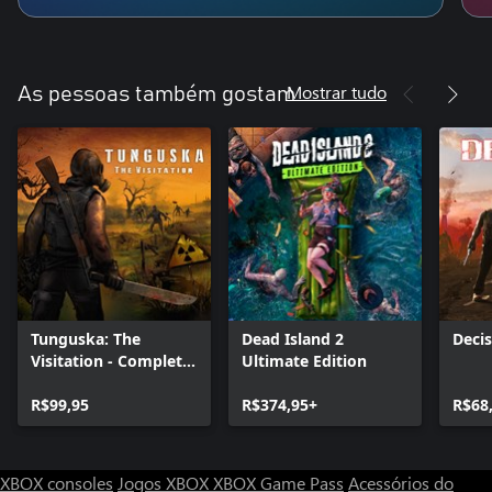
Mostrar tudo
As pessoas também gostam
Tunguska: The
Dead Island 2
Decis
Visitation - Complete
Ultimate Edition
Edition
R$99,95
R$374,95+
R$68
XBOX consoles
Jogos XBOX
XBOX Game Pass
Acessórios do