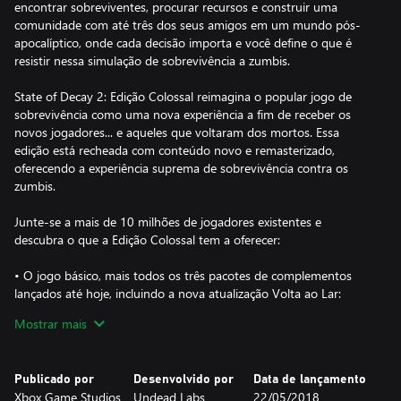
encontrar sobreviventes, procurar recursos e construir uma
comunidade com até três dos seus amigos em um mundo pós-
apocalíptico, onde cada decisão importa e você define o que é
resistir nessa simulação de sobrevivência a zumbis.
State of Decay 2: Edição Colossal reimagina o popular jogo de
sobrevivência como uma nova experiência a fim de receber os
novos jogadores... e aqueles que voltaram dos mortos. Essa
edição está recheada com conteúdo novo e remasterizado,
oferecendo a experiência suprema de sobrevivência contra os
zumbis.
Junte-se a mais de 10 milhões de jogadores existentes e
descubra o que a Edição Colossal tem a oferecer:
• O jogo básico, mais todos os três pacotes de complementos
lançados até hoje, incluindo a nova atualização Volta ao Lar:
o Volta ao Lar: uma versão em tamanho real, totalmente
Mostrar mais
remasterizada e em mundo aberto do Vale Trumbull para o jogo
principal, reintegrando ao mapa as regiões da Montanha Tanner
e Fairfield, e adicionando locais novos para explorar, além de
Publicado por
Desenvolvido por
Data de lançamento
novas vistas para admirar.
Xbox Game Studios
Undead Labs
22/05/2018
o Heartland: uma campanha enorme baseada em uma história