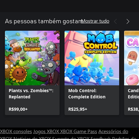
Mostrar tudo
As pessoas também gostam
Plants vs. Zombies™:
Mob Control:
Candi
Replanted
Complete Edition
Editi
R$99,00+
R$25,95+
R$38
XBOX consoles
Jogos XBOX
XBOX Game Pass
Acessórios do
XBOX
Notícias do XBOX
Suporte do XBOX
Feedback
Padrões da