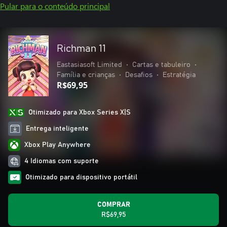
Pular para o conteúdo principal
Richman 11
Eastasiasoft Limited
•
Cartas e tabuleiro
•
Família e crianças
•
Desafios
•
Estratégia
R$69,95
Otimizado para Xbox Series X|S
Entrega inteligente
Xbox Play Anywhere
4 Idiomas com suporte
Otimizado para dispositivo portátil
COMPRAR
R$69,95