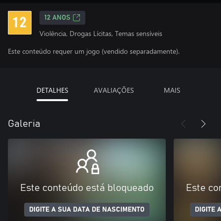
12 ANOS
Violência, Drogas Lícitas, Temas sensíveis
Este conteúdo requer um jogo (vendido separadamente).
DETALHES
AVALIAÇÕES
MAIS
Galeria
Este conteúdo está bloqueado
Este co
DIGITE A SUA DATA DE NASCIMENTO
DIGITE 