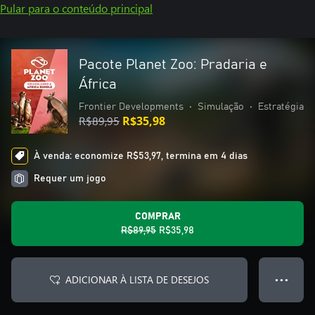
Pular para o conteúdo principal
Pacote Planet Zoo: Pradaria e
África
Frontier Developments
•
Simulação
•
Estratégia
R$89,95
R$35,98
À venda: economize R$53,97, termina em 4 dias
Requer um jogo
COMPRAR
R$89,95
R$35,98
ADICIONAR À LISTA DE DESEJOS
● ● ●