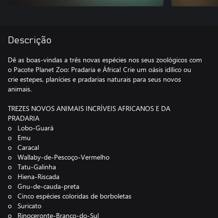
Descrição
Dê as boas-vindas a três novas espécies nos seus zoológicos com
o Pacote Planet Zoo: Pradaria e África! Crie um oásis idílico ou
crie estepes, planícies e pradarias naturais para seus novos
animais.
TREZES NOVOS ANIMAIS INCRÍVEIS AFRICANOS E DA
PRADARIA
o Lobo-Guará
o Emu
o Caracal
o Wallaby-de-Pescoço-Vermelho
o Tatu-Galinha
o Hiena-Riscada
o Gnu-de-cauda-preta
o Cinco espécies coloridas de borboletas
o Suricato
o Rinoceronte-Branco-do-Sul