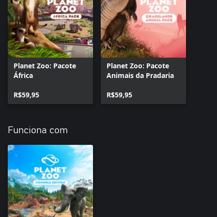
2 NOVOS CENÁRIOS DESAFIADORES
o Viaje para as pradarias selvagens da Argentina neste cenário
de campanha totalmente novo. Ensine a rica socialite Tiffany
Summers a cuidar de animais corretamente, realocando os
diversos habitantes da sua vasta mansão para um ambiente mais
adequado.
o Conheça as maravilhas reclusas de um bazar num oásis. Aqui,
Planet Zoo: Pacote
Planet Zoo: Pacote
você terá tempo limitado para transformar uma preciosidade
África
Animais da Pradaria
escondida no deserto em atração turística imperdível. Os
geradores de energia do zoológico não estão funcionando muito
R$59,95
R$59,95
bem, então você vai ter que se virar para conter o calor,
pesquisar opções sustentáveis, como energia eólica e solar, e
renovar o lugar para deixar tudo em cima.
Funciona com