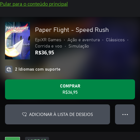
Pular para o conteúdo principal
Paper Flight - Speed Rush
EpiXR Games
•
Ação e aventura
•
Clássicos
•
Corrida e voo
•
Simulação
R$36,95
2 Idiomas com suporte
COMPRAR
R$36,95
ADICIONAR À LISTA DE DESEJOS
● ● ●