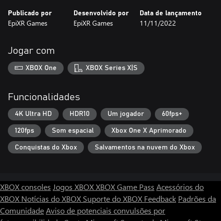
Publicado por
Desenvolvido por
Data de lançamento
EpiXR Games
EpiXR Games
11/11/2022
Jogar com
XBOX One
XBOX Series X|S
Funcionalidades
4K Ultra HD
HDR10
Um jogador
60fps+
120fps
Som espacial
Xbox One X Aprimorado
Conquistas do Xbox
Salvamentos na nuvem do Xbox
XBOX consoles
Jogos XBOX
XBOX Game Pass
Acessórios do
XBOX
Notícias do XBOX
Suporte do XBOX
Feedback
Padrões da
Comunidade
Aviso de potenciais convulsões por