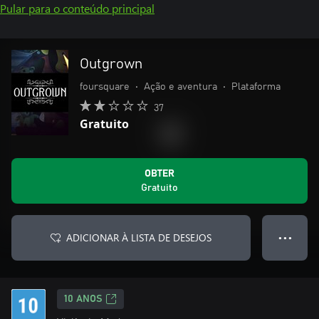
Pular para o conteúdo principal
Outgrown
foursquare
•
Ação e aventura
•
Plataforma
37
Gratuito
OBTER
Gratuito
ADICIONAR À LISTA DE DESEJOS
● ● ●
10 ANOS