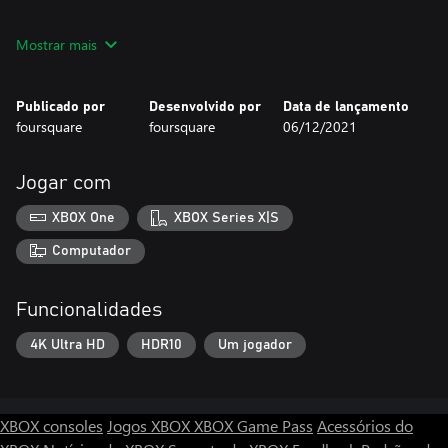
Austin Lee – Artist
Mostrar mais
Christopher Saenz – Programmer / Narrative and Level Designer
Publicado por
Desenvolvido por
Data de lançamento
Alden Sumstad – Artist / Scene Designer
foursquare
foursquare
06/12/2021
Remus Wong – Programmer
Jogar com
Taylor Wood – Audio and Narrative Designer
XBOX One
XBOX Series X|S
Computador
Funcionalidades
4K Ultra HD
HDR10
Um jogador
XBOX consoles
Jogos XBOX
XBOX Game Pass
Acessórios do