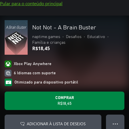
Pular para o conteúdo principal
Not Not - A Brain Buster
naptime.games
•
Desafios
•
Educativo
•
Família e crianças
R$18,45
Xbox Play Anywhere
6 Idiomas com suporte
Otimizado para dispositivo portátil
COMPRAR
R$18,45
ADICIONAR À LISTA DE DESEJOS
● ● ●