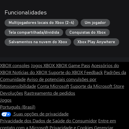
Funcionalidades
Multijogadores locais do Xbox (2-4)
Um jogador
Tela compartilhada/dividida
Conquistas do Xbox
Salvamentos na nuvem do Xbox
Xbox Play Anywhere
XBOX consoles
Jogos XBOX
XBOX Game Pass
Acessórios do
XBOX
Notícias do XBOX
Suporte do XBOX
Feedback
Padrões da
Comunidade
Aviso de potenciais convulsões por
fotossensibilidade
Conta Microsoft
Suporte da Microsoft Store
Devoluções
Rastreamento de pedidos
Jogos
Português (Brasil)
Suas opções de privacidade
Privacidade dos Dados de Saúde do Consumidor
Entre em
contato com a Microsoft
Privacidade e Cookies
Gerenciar