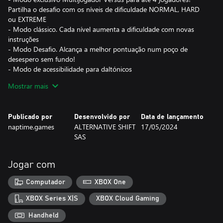
Partilha o desafio com os níveis de dificuldade NORMAL, HARD
ou EXTREME
- Modo clássico. Cada nível aumenta a dificuldade com novas
instruções
- Modo Desafio. Alcança a melhor pontuação num poço de
desespero sem fundo!
- Modo de acessibilidade para daltónicos
Mostrar mais
Este especialista enganador tem como objetivo esmagar a
capacidade do teu cérebro de pensar corretamente. Será que o
teu aguenta? Descobre agora!
Publicado por
Desenvolvido por
Data de lançamento
naptime.games
ALTERNATIVE SHIFT
17/05/2024
SAS
Jogar com
Computador
XBOX One
XBOX Series X|S
XBOX Cloud Gaming
Handheld