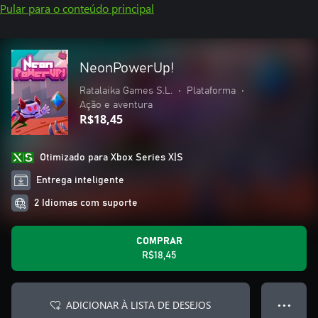
Pular para o conteúdo principal
NeonPowerUp!
Ratalaika Games S.L.
•
Plataforma
•
Ação e aventura
R$18,45
Otimizado para Xbox Series X|S
Entrega inteligente
2 Idiomas com suporte
COMPRAR
R$18,45
ADICIONAR À LISTA DE DESEJOS
● ● ●