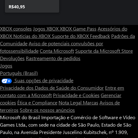
R$40,95
XBOX consoles
Jogos XBOX
XBOX Game Pass
Acessórios do
XBOX
Notícias do XBOX
Suporte do XBOX
Feedback
Padrões da
Comunidade
Aviso de potenciais convulsões por
fotossensibilidade
Conta Microsoft
Suporte da Microsoft Store
Devoluções
Rastreamento de pedidos
Jogos
Português (Brasil)
Suas opções de privacidade
Privacidade dos Dados de Saúde do Consumidor
Entre em
contato com a Microsoft
Privacidade e Cookies
Gerenciar
cookies
Ética e Compliance
Nota Legal
Marcas
Avisos de
terceiros
Sobre os nossos anúncios
Microsoft do Brasil Importação e Comércio de Software e Vídeo
Games Ltda., com sede na cidade de São Paulo, Estado de São
Paulo, na Avenida Presidente Juscelino Kubitschek, nº 1.909,