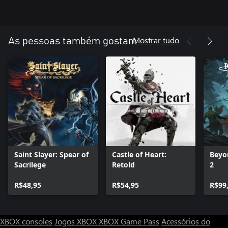
Mostrar tudo
As pessoas também gostam
Saint Slayer: Spear of
Castle of Heart:
Beyon
Sacrilege
Retold
2
R$48,95
R$54,95
R$99
XBOX consoles
Jogos XBOX
XBOX Game Pass
Acessórios do