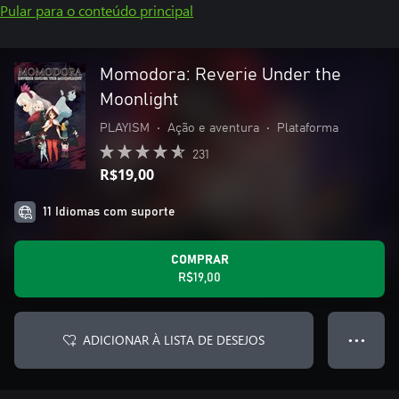
Pular para o conteúdo principal
Momodora: Reverie Under the
Moonlight
PLAYISM
•
Ação e aventura
•
Plataforma
231
R$19,00
11 Idiomas com suporte
COMPRAR
R$19,00
ADICIONAR À LISTA DE DESEJOS
● ● ●