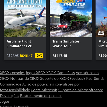
Airplane Flight
Trainz Simulator:
Micro
Simulator : EVO
World Tour
Simul
Stan
R$92,95
R$46,47
R$147,45
R$29
-50%
XBOX consoles
Jogos XBOX
XBOX Game Pass
Acessórios do
XBOX
Notícias do XBOX
Suporte do XBOX
Feedback
Padrões da
Comunidade
Aviso de potenciais convulsões por
fotossensibilidade
Conta Microsoft
Suporte da Microsoft Store
Devoluções
Rastreamento de pedidos
Jogos
Português (Brasil)