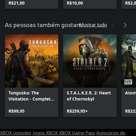
R$21,00
R$10,00
R$2,
Mostrar tudo
As pessoas também gostam
Tunguska: The
S.T.A.L.K.E.R. 2: Heart
Atom
Visitation - Complete
of Chornobyl
Edition
R$99,95
R$259,95+
R$22
XBOX consoles
Jogos XBOX
XBOX Game Pass
Acessórios do