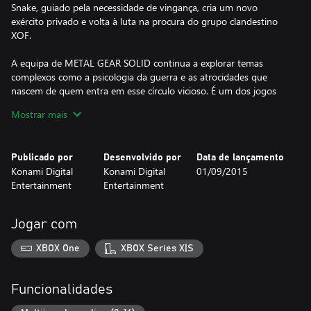
Snake, guiado pela necessidade de vingança, cria um novo
exército privado e volta à luta na procura do grupo clandestino
XOF.
A equipa de METAL GEAR SOLID continua a explorar temas
complexos como a psicologia da guerra e as atrocidades que
nascem de quem entra em esse círculo vicioso. É um dos jogos
mais esperados do ano pelo seu desenho de mundo aberto, o
Mostrar mais
seu realismo visual e o seu desenho pormenorizado. MGSV: The
Phantom Pain deixará a sua marca na história dos videojogos
graças à sua narração cinemática, à sua complexidade temática e
Publicado por
Desenvolvido por
Data de lançamento
à sua experiência de jogo imersiva.
Konami Digital
Konami Digital
01/09/2015
Entertainment
Entertainment
Características principais:
- Desenho de mundo aberto que garante aos jogadores a
máxima liberdade para decidir como completar as missões e
Jogar com
progredir no jogo
- Fox Engine oferece gráficos realistas, um design do jogo muito
XBOX One
XBOX Series X|S
complexo e uma grande qualidade de produção de nova geração
- Conectividade online que leva a experiência para além das
consolas para incrementar a funcionalidade e o acesso ao jogo.
Funcionalidades