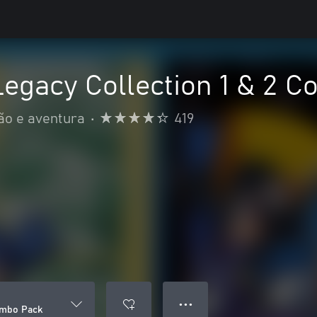
egacy Collection 1 & 2 
ão e aventura
•
419
● ● ●
ombo Pack