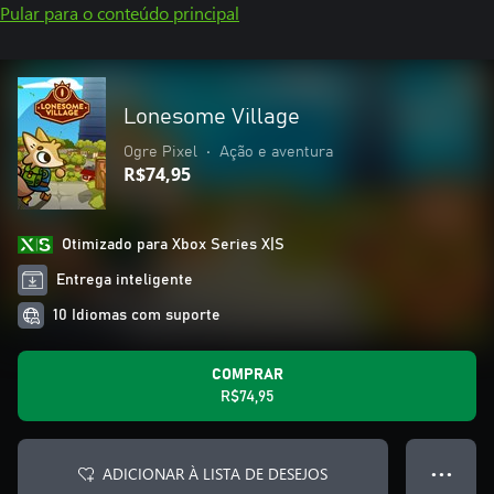
Pular para o conteúdo principal
Lonesome Village
Ogre Pixel
•
Ação e aventura
R$74,95
Otimizado para Xbox Series X|S
Entrega inteligente
10 Idiomas com suporte
COMPRAR
R$74,95
ADICIONAR À LISTA DE DESEJOS
● ● ●