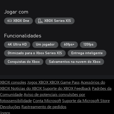
Jogar com
XBOX One
XBOX Series X|S
Funcionalidades
4K Ultra HD
Um jogador
60fps+
120fps
Otimizado para o Xbox Series X|S
Entrega inteligente
Conquistas do Xbox
Salvamentos na nuvem do Xbox
XBOX consoles
Jogos XBOX
XBOX Game Pass
Acessórios do
XBOX
Notícias do XBOX
Suporte do XBOX
Feedback
Padrões da
Comunidade
Aviso de potenciais convulsões por
fotossensibilidade
Conta Microsoft
Suporte da Microsoft Store
Devoluções
Rastreamento de pedidos
Jogos