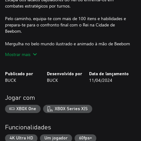
combates estratégicos por turnos.
Pelo caminho, equipa‑te com mais de 100 itens e habilidades e
prepara‑te para o confronto final com o Rei na Cidade de
Beebom.
Mergulha no belo mundo ilustrado e animado à mão de Beebom
neste jogo de estreia do galardoado estúdio de animação BUCK.
Mostrar mais
A banda sonora original e o design de áudio de Antfood dão vida
à sonoridade animada de Beebom.
Publicado por
Desenvolvido por
Data de lançamento
Os Heróis
BUCK
BUCK
11/04/2024
Escolhe o teu herói a partir de seis classes únicas, cada uma com
o seu próprio estilo de jogo e habilidades, incluindo:
Jogar com
O Atacante, um guerreiro que desfere ataques devastadores, mas
XBOX One
XBOX Series X|S
que tem de continuar a atacar casas escondidas para ganhar
energia.
Funcionalidades
A Sombra, que usa itens engenhosos como a Bomba de Fumo e
os Dardos Soporíferos para ludibriar e frustrar os inimigos.
4K Ultra HD
Um jogador
60fps+