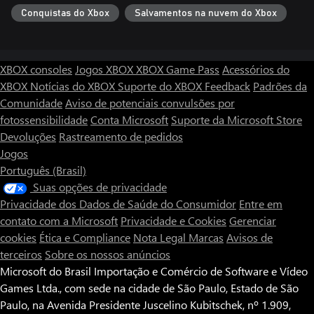
Conquistas do Xbox
Salvamentos na nuvem do Xbox
XBOX consoles
Jogos XBOX
XBOX Game Pass
Acessórios do
XBOX
Notícias do XBOX
Suporte do XBOX
Feedback
Padrões da
Comunidade
Aviso de potenciais convulsões por
fotossensibilidade
Conta Microsoft
Suporte da Microsoft Store
Devoluções
Rastreamento de pedidos
Jogos
Português (Brasil)
Suas opções de privacidade
Privacidade dos Dados de Saúde do Consumidor
Entre em
contato com a Microsoft
Privacidade e Cookies
Gerenciar
cookies
Ética e Compliance
Nota Legal
Marcas
Avisos de
terceiros
Sobre os nossos anúncios
Microsoft do Brasil Importação e Comércio de Software e Vídeo
Games Ltda., com sede na cidade de São Paulo, Estado de São
Paulo, na Avenida Presidente Juscelino Kubitschek, nº 1.909,