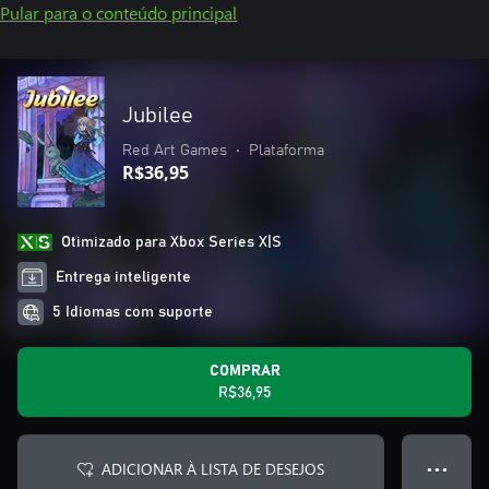
Pular para o conteúdo principal
Jubilee
Red Art Games
•
Plataforma
R$36,95
Otimizado para Xbox Series X|S
Entrega inteligente
5 Idiomas com suporte
COMPRAR
R$36,95
ADICIONAR À LISTA DE DESEJOS
● ● ●