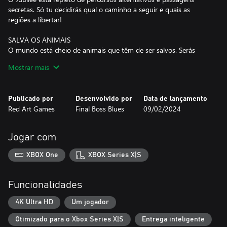
secretas. Só tu decidirás qual o caminho a seguir e quais as
regiões a libertar!
SALVA OS ANIMAIS
O mundo está cheio de animais que têm de ser salvos. Serás
capaz de encontrá-los a todos?
Mostrar mais
CONTRARRELÓGIO
Os desafios de contrarrelógio permitem personalizar a
Publicado por
Desenvolvido por
Data de lançamento
experiência completa do jogo.
Red Art Games
Final Boss Blues
09/02/2024
OUTRO HERÓI DESBLOQUEÁVEL
A Jubilee não está sozinha neste mundo. Encontra o outro herói
Jogar com
e experimenta um jogo completamente diferente!
XBOX One
XBOX Series X|S
Prenderam-te por não teres pago uma dívida. Mas quem é que
disse que são eles que mandam aqui?!
Funcionalidades
Seja como for, nem sequer estavas a pensar pagar o que devias...
4K Ultra HD
Um jogador
Otimizado para o Xbox Series X|S
Entrega inteligente