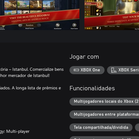
Jogar com
ória – Istanbul. Comercialize bens
XBOX One
XBOX Seri
lhor mercador de Istanbul!
iados. A longa lista de prêmios e
Funcionalidades
Multijogadores locais do Xbox (2
Multijogadores entre plataforma
Tela compartilhada/dividida
y: Multi-player