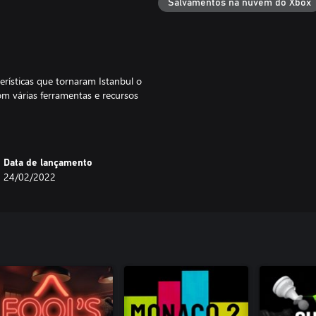
Salvamentos na nuvem do Xbox
erísticas que tornaram Istanbul o
m várias ferramentas e recursos
ntica sensação do jogo de tabuleiro
Data de lançamento
24/02/2022
 quantidade de rubis?
obre os seus competidores
16 locais no bazar. Em cada local,
uma ação, você precisa mover o
ara lidar com os detalhes enquanto