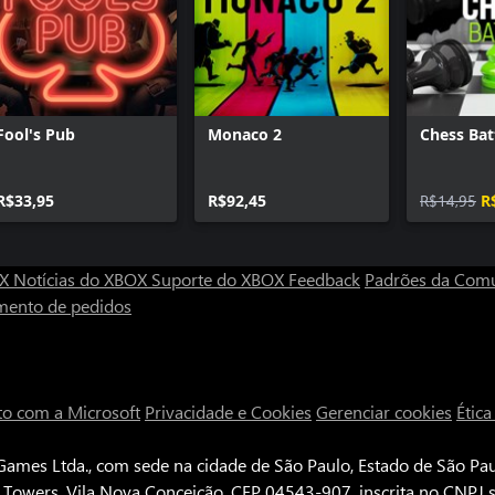
usar aquele assistente
pegá-lo. Assim, você precisa
ntes e incapaz de fazer nada…
Fool's Pub
Monaco 2
Chess Bat
os os tempos de acordo com o
R$33,95
R$92,45
R$14,95
R
 Coreano, Japonês, Chinês
OX
Notícias do XBOX
Suporte do XBOX
Feedback
Padrões da Com
mento de pedidos
êncial
is
to com a Microsoft
Privacidade e Cookies
Gerenciar cookies
Étic
ames Ltda., com sede na cidade de São Paulo, Estado de São Paul
e Towers, Vila Nova Conceição, CEP 04543-907, inscrita no CNPJ