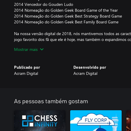
2014 Vencedor do Gouden Ludo
2014 Nomeação do Golden Geek Board Game of the Year
2014 Nomeação do Golden Geek Best Strategy Board Game
2014 Nomeação do Golden Geek Best Family Board Game
Na nossa versão digital de 2018, nós mantivemos todos as caract
jogo favorito dos fã que ele é hoje, mas também o expandimos co
disponíveis apenas na versão digital. Assim, você usufrui da autê
Mostrar mais
com a conveniência esperada de um dispositivo eletrônico.
Mas, sobre o que é o jogo?
Publicado por
Desenvolvido por
Acram Digital
Acram Digital
Você consegue se tornar o primeiro mercador a coletar uma certa
• Corra, colete e comercialize produtos no bazar
• Assuma controle sobre os seus assistantes
• Aumente a capacidade do seu carrinho de mão
• Adquira habilidades especiais para aumentar a sua vantagem s
As pessoas também gostam
• Compre rubis ou troque-os por bens
Em Istanbul, você lidera um mercante com quatro assistentes por 
você pode fazer uma ação específica. O desafio é que para fazer 
mercador e um assistente até lá e depois deixar o assistente lá p