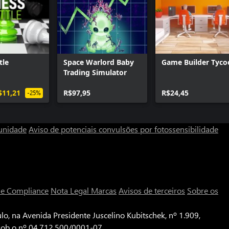
tle
Space Warlord Baby
Game Builder Tyco
Trading Simulator
$11,21
R$97,95
R$24,45
-25%
unidade
Aviso de potenciais convulsões por fotossensibilidade
a e Compliance
Nota Legal
Marcas
Avisos de terceiros
Sobre os
o, na Avenida Presidente Juscelino Kubitschek, nº 1.909,
 sob o nº 04.712.500/0001-07.