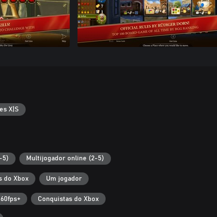
es X|S
-5)
Multijogador online (2-5)
s do Xbox
Um jogador
60fps+
Conquistas do Xbox