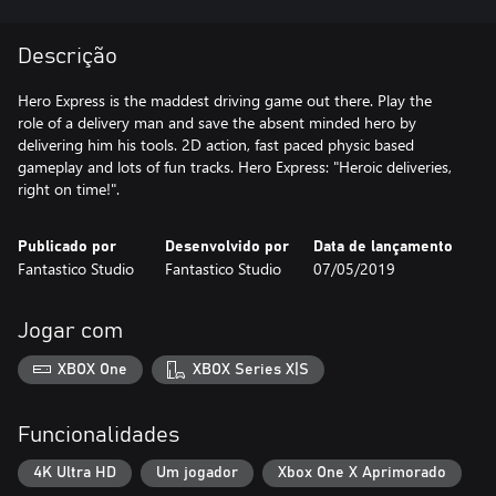
Descrição
Hero Express is the maddest driving game out there. Play the
role of a delivery man and save the absent minded hero by
delivering him his tools. 2D action, fast paced physic based
gameplay and lots of fun tracks. Hero Express: "Heroic deliveries,
right on time!".
Publicado por
Desenvolvido por
Data de lançamento
Fantastico Studio
Fantastico Studio
07/05/2019
Jogar com
XBOX One
XBOX Series X|S
Funcionalidades
4K Ultra HD
Um jogador
Xbox One X Aprimorado