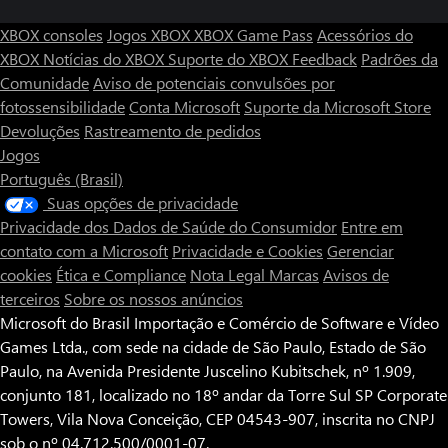
XBOX consoles
Jogos XBOX
XBOX Game Pass
Acessórios do
XBOX
Notícias do XBOX
Suporte do XBOX
Feedback
Padrões da
Comunidade
Aviso de potenciais convulsões por
fotossensibilidade
Conta Microsoft
Suporte da Microsoft Store
Devoluções
Rastreamento de pedidos
Jogos
Português (Brasil)
Suas opções de privacidade
Privacidade dos Dados de Saúde do Consumidor
Entre em
contato com a Microsoft
Privacidade e Cookies
Gerenciar
cookies
Ética e Compliance
Nota Legal
Marcas
Avisos de
terceiros
Sobre os nossos anúncios
Microsoft do Brasil Importação e Comércio de Software e Vídeo
Games Ltda., com sede na cidade de São Paulo, Estado de São
Paulo, na Avenida Presidente Juscelino Kubitschek, nº 1.909,
conjunto 181, localizado no 18º andar da Torre Sul SP Corporate
Towers, Vila Nova Conceição, CEP 04543-907, inscrita no CNPJ
sob o nº 04.712.500/0001-07.