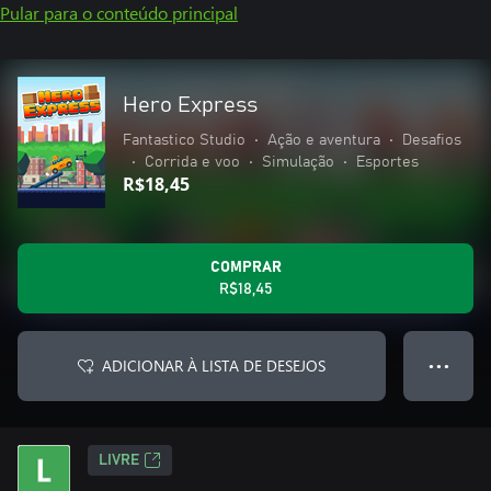
Pular para o conteúdo principal
Hero Express
Fantastico Studio
•
Ação e aventura
•
Desafios
•
Corrida e voo
•
Simulação
•
Esportes
R$18,45
COMPRAR
R$18,45
ADICIONAR À LISTA DE DESEJOS
● ● ●
LIVRE