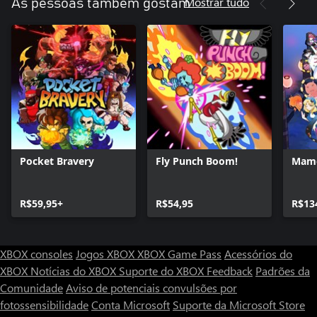
Mostrar tudo
As pessoas também gostam
Pocket Bravery
Fly Punch Boom!
Mamo
R$59,95+
R$54,95
R$13
XBOX consoles
Jogos XBOX
XBOX Game Pass
Acessórios do
XBOX
Notícias do XBOX
Suporte do XBOX
Feedback
Padrões da
Comunidade
Aviso de potenciais convulsões por
fotossensibilidade
Conta Microsoft
Suporte da Microsoft Store