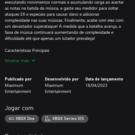
executando movimentos normais e acumulando carga ao acertar
as notas na batida da música, e gaste seu medidor para soltar
ataques EX e especiais para causar dano e adicionar
complexidade nas suas músicas. Finalmente, acabe com eles com
um devastador superataque! À medida que a batalha avança, a
faixa de música continuará aumentando de complexidade e
dificuldade até que apenas um lutador prevaleça!
Características Principais
• Lute no Ritmo – Entre em explosivas batalhas musicais neste
Mostrar mais
competitivo jogo de luta baseado em ritmo.
• Sem Limite de Habilidade – As faixas continuam aumentando a
Publicado por
Desenvolvido por
Data de lançamento
dificuldade até que apenas um lutador prevaleça.
Maximum
Maximum
18/04/2023
Entertainment
Entertainment
• Mais de 40 Músicas Originais – Cada uma com faixas únicas e
difíceis de dominar.
Jogar com
• Seu Palco é o Universo – Controle 12 personagens
completamente diferentes, cada um com seu estilo de jogo
XBOX One
XBOX Series X|S
próprio em oito palcos dinâmicos pelo universo.