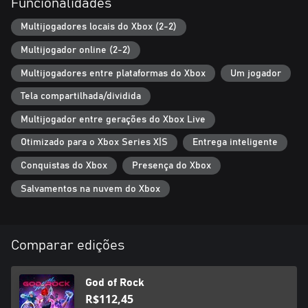
Funcionalidades
Modos de Jogo
• Modo Campanha – Siga seu personagem favorito num amplo
Multijogadores locais do Xbox (2-2)
modo campanha, enfrentando outros músicos para ser o último
Multijogador online (2-2)
restante.
Multijogadores entre plataformas do Xbox
Um jogador
• Modo Treino – Domine os trechos mais desafiadores de cada
música e pratique a execução de ataques especiais no ritmo.
Tela compartilhada/dividida
Multijogador entre gerações do Xbox Live
• Editor de Faixa – Dê seu toque pessoal nas suas músicas
favoritas adicionando e removendo notas a gosto.
Otimizado para o Xbox Series X|S
Entrega inteligente
• Multijogador Local e Online Ranqueado – Enfrente jogadores
Conquistas do Xbox
Presença do Xbox
cara a cara em casa ou pelo mundo em partidas multijogador
Salvamentos na nuvem do Xbox
casuais e ranqueadas.
Comparar edições
God of Rock
R$112,45