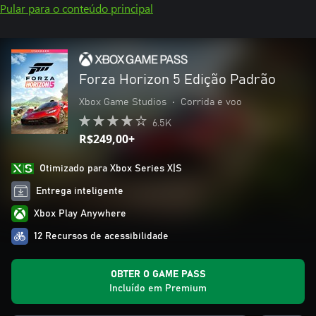
Pular para o conteúdo principal
Forza Horizon 5 Edição Padrão
Xbox Game Studios
•
Corrida e voo
6.5K
R$249,00+
Otimizado para Xbox Series X|S
Entrega inteligente
Xbox Play Anywhere
12 Recursos de acessibilidade
OBTER O GAME PASS
Incluído em Premium