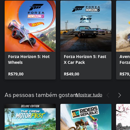
Forza Horizon 5: Hot
Forza Horizon 5: Fast
Avent
Wheels
X Car Pack
Forz
R$79,00
R$49,00
R$79
Mostrar tudo
As pessoas também gostam