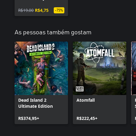
R$19,00
R$4,75
-75%
As pessoas também gostam
Dead Island 2
Atomfall
Ultimate Edition
R$374,95+
R$222,45+