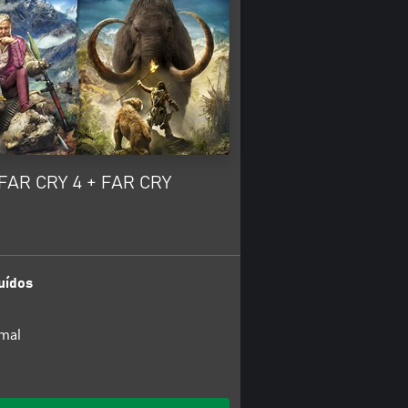
AR CRY 4 + FAR CRY
uídos
4
imal