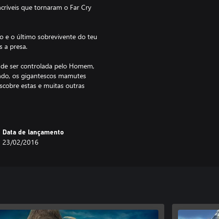
ncríveis que tornaram o Far Cry
 e o último sobrevivente do teu
 a presa.
e ser controlada pelo Homem,
ndo, os gigantescos mamutes
scobre estas e muitas outras
re as altaneiras florestas de
nos húmidos.
erradeiro desafio do Modo de
Data de lançamento
os recursos e um medidor de
23/02/2016
fiante para ti, podes ativar a
ver. Se morreres, o jogo acaba.