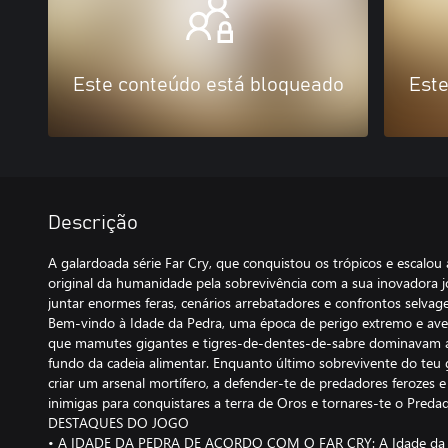
Este conteúdo está bloqueado
Este
Descrição
A galardoada série Far Cry, que conquistou os trópicos e escalou a
original da humanidade pela sobrevivência com a sua inovadora
juntar enormes feras, cenários arrebatadores e confrontos selvage
Bem-vindo à Idade da Pedra, uma época de perigo extremo e ave
que mamutes gigantes e tigres-de-dentes-de-sabre dominavam a
fundo da cadeia alimentar. Enquanto último sobrevivente do teu g
criar um arsenal mortífero, a defender-te de predadores ferozes e
inimigas para conquistares a terra de Oros e tornares-te o Predad
DESTAQUES DO JOGO
• A IDADE DA PEDRA DE ACORDO COM O FAR CRY: A Idade da P