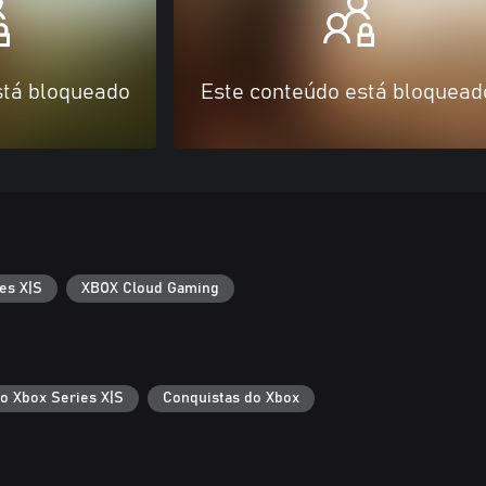
stá bloqueado
Este conteúdo está bloquead
es X|S
XBOX Cloud Gaming
 o Xbox Series X|S
Conquistas do Xbox