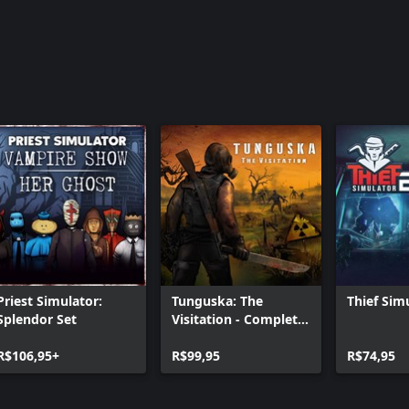
Priest Simulator:
Tunguska: The
Thief Sim
Splendor Set
Visitation - Complete
Edition
R$106,95+
R$99,95
R$74,95