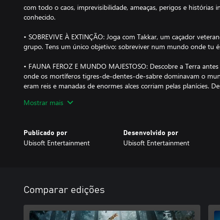
com todo o caos, imprevisibilidade, ameaças, perigos e histórias i
conhecido.
• SOBREVIVE À EXTINÇÃO: Joga com Takkar, um caçador veterano
grupo. Tens um único objetivo: sobreviver num mundo onde tu és
• FAUNA FEROZ E MUNDO MAJESTOSO: Descobre a Terra antes d
onde os mortíferos tigres-de-dentes-de-sabre dominavam o mu
eram reis e manadas de enormes alces corriam pelas planícies. De
criaturas imponentes no mundo aberto e selvagem de Oros por ent
Mostrar mais
pau-brasil, as taigas inóspitas, as montanhas glaciais e os pânta
• MODO DE SOBREVIVÊNCIA E MORTE PERMANENTE: Enfrenta o d
Publicado por
Desenvolvido por
Sobrevivência para uma experiência ainda mais realista com men
Ubisoft Entertainment
Ubisoft Entertainment
resistência. E se achares que isso ainda não é suficientemente desa
Morte Permanente, que te dá apenas uma oportunidade de sobrevi
Comparar edições