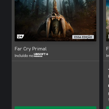
ESSA EDIÇÃO
Far Cry Primal
F
Incluído no
I