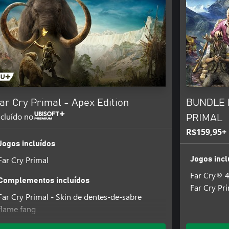
ar Cry Primal - Apex Edition
BUNDLE F
ncluído no
PRIMAL
R$159,95+
Jogos incluídos
Far Cry Primal
Jogos incl
Far Cry® 
Complementos incluídos
Far Cry Pr
Far Cry Primal - Skin de dentes-de-sabre
flame fang
Far Cry Primal - Skin de mamute ash back