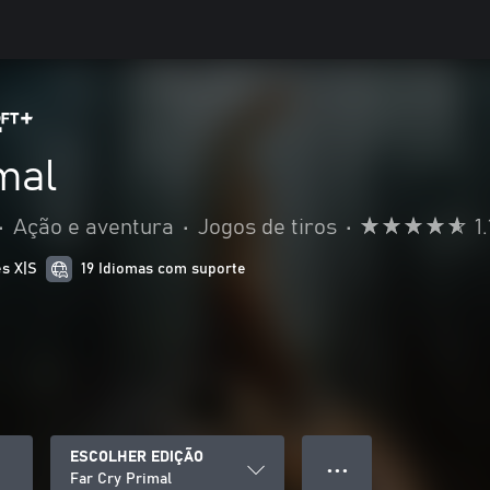
mal
•
Ação e aventura
•
Jogos de tiros
•
1
es X|S
19 Idiomas com suporte
ESCOLHER EDIÇÃO
● ● ●
Far Cry Primal