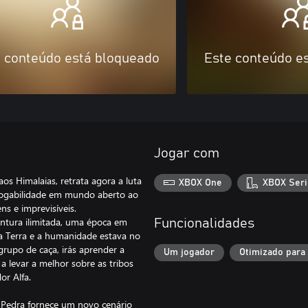
 conteúdo está bloqueado
Este conteúdo e
Jogar com
os Himalaias, retrata agora a luta
XBOX One
XBOX Seri
 jogabilidade em mundo aberto ao
ns e imprevisíveis.
ntura ilimitada, uma época em
Funcionalidades
 Terra e a humanidade estava no
rupo de caça, irás aprender a
Um jogador
Otimizado para
 a levar a melhor sobre as tribos
or Alfa.
edra fornece um novo cenário