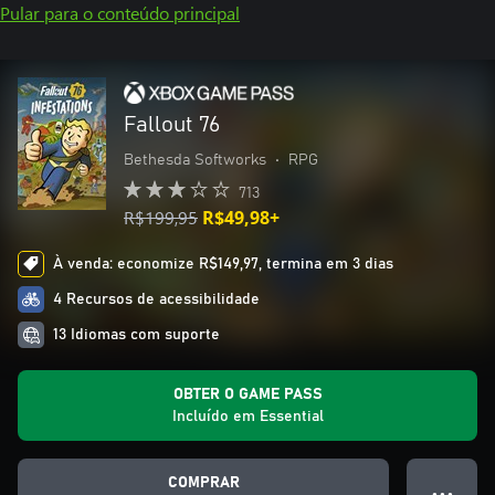
Pular para o conteúdo principal
Fallout 76
Bethesda Softworks
•
RPG
713
R$199,95
R$49,98+
À venda: economize R$149,97, termina em 3 dias
4 Recursos de acessibilidade
13 Idiomas com suporte
OBTER O GAME PASS
Incluído em Essential
COMPRAR
● ● ●