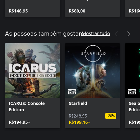
bônus)
bônu
R$148,95
R$80,00
R$16
Mostrar tudo
As pessoas também gostam
ICARUS: Console
Starfield
Sea o
Edition
Editi
R$248,95
-20%
R$194,95+
R$199,16+
R$19