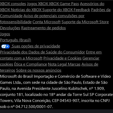
XBOX consoles
Jogos XBOX
XBOX Game Pass
Acessórios do
XBOX
Notícias do XBOX
Suporte do XBOX
Feedback
Padrões da
Comunidade
Aviso de potenciais convulsões por
fotossensibilidade
Conta Microsoft
Suporte da Microsoft Store
Devoluções
Rastreamento de pedidos
Jogos
Português (Brasil)
Suas opções de privacidade
Privacidade dos Dados de Saúde do Consumidor
Entre em
contato com a Microsoft
Privacidade e Cookies
Gerenciar
cookies
Ética e Compliance
Nota Legal
Marcas
Avisos de
terceiros
Sobre os nossos anúncios
Microsoft do Brasil Importação e Comércio de Software e Vídeo
Games Ltda., com sede na cidade de São Paulo, Estado de São
Paulo, na Avenida Presidente Juscelino Kubitschek, nº 1.909,
conjunto 181, localizado no 18º andar da Torre Sul SP Corporate
Towers, Vila Nova Conceição, CEP 04543-907, inscrita no CNPJ
sob o nº 04.712.500/0001-07.