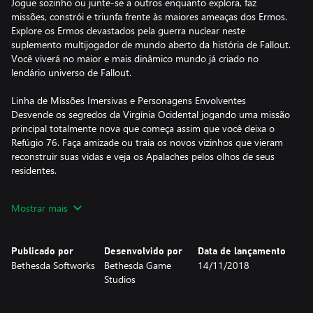
Jogue sozinho ou junte-se a outros enquanto explora, faz
missões, constrói e triunfa frente às maiores ameaças dos Ermos.
Explore os Ermos devastados pela guerra nuclear neste
suplemento multijogador de mundo aberto da história de Fallout.
Você viverá no maior e mais dinâmico mundo já criado no
lendário universo de Fallout.
Linha de Missões Imersivas e Personagens Envolventes
Desvende os segredos da Virgínia Ocidental jogando uma missão
principal totalmente nova que começa assim que você deixa o
Refúgio 76. Faça amizade ou traia os novos vizinhos que vieram
reconstruir suas vidas e veja os Apalaches pelos olhos de seus
residentes.
Temporadas
Mostrar mais
Progrida a cada temporada e desbloqueie recompensas
totalmente gratuitas, com consumíveis, itens de C.A.M.P. e mais
concluindo desafios por tempo limitado.
Publicado por
Desenvolvido por
Data de lançamento
Bethesda Softworks
Bethesda Game
14/11/2018
RPG Multijogador
Studios
Crie seu personagem com o sistema S.P.E.C.I.A.L. e forme seu
caminho e sua reputação com novos Ermos selvagens com
centenas de locais. Seja jogando sozinho ou com amigos, uma