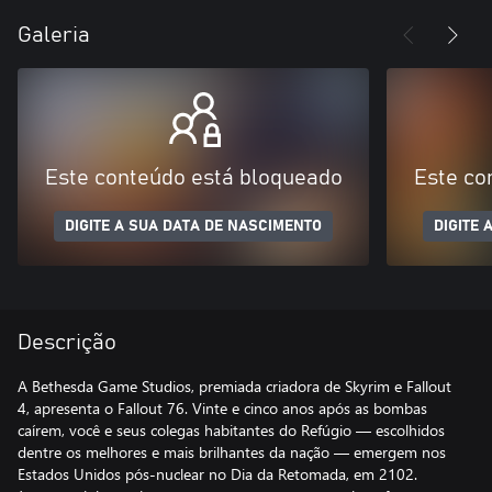
Galeria
Este conteúdo está bloqueado
Este co
DIGITE A SUA DATA DE NASCIMENTO
DIGITE 
Descrição
A Bethesda Game Studios, premiada criadora de Skyrim e Fallout
4, apresenta o Fallout 76. Vinte e cinco anos após as bombas
caírem, você e seus colegas habitantes do Refúgio — escolhidos
dentre os melhores e mais brilhantes da nação — emergem nos
Estados Unidos pós-nuclear no Dia da Retomada, em 2102.