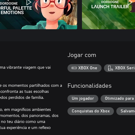
Jogar com
ma vibrante viagem que vai
XBOX One
XBOX Seri
 e os momentos partilhados com a
Funcionalidades
confronta as tuas escolhas
dos perdidos de família.
Um jogador
Otimizado para
ão, em magníficos ambientes
Conquistas do Xbox
Salvam
s momentos, dos panoramas, dos
s no teu diário como uma
tua experiência e um reflexo