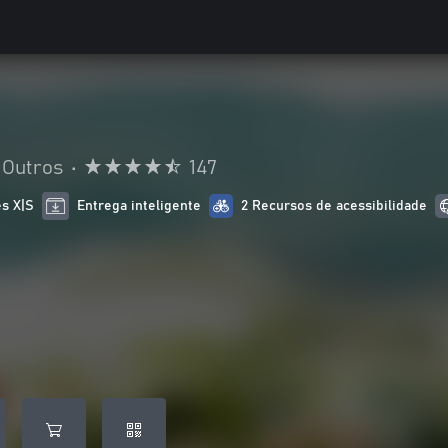
Outros
•
147
es X|S
Entrega inteligente
2 Recursos de acessibilidade