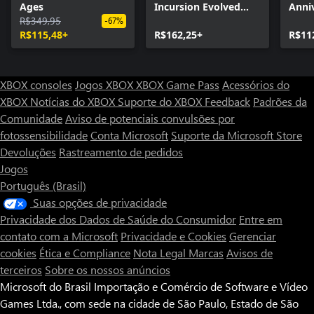
Ages
Incursion Evolved
Anni
R$349,95
Edition
Rema
-67%
R$115,48+
R$162,25+
R$11
XBOX consoles
Jogos XBOX
XBOX Game Pass
Acessórios do
XBOX
Notícias do XBOX
Suporte do XBOX
Feedback
Padrões da
Comunidade
Aviso de potenciais convulsões por
fotossensibilidade
Conta Microsoft
Suporte da Microsoft Store
Devoluções
Rastreamento de pedidos
Jogos
Português (Brasil)
Suas opções de privacidade
Privacidade dos Dados de Saúde do Consumidor
Entre em
contato com a Microsoft
Privacidade e Cookies
Gerenciar
cookies
Ética e Compliance
Nota Legal
Marcas
Avisos de
terceiros
Sobre os nossos anúncios
Microsoft do Brasil Importação e Comércio de Software e Vídeo
Games Ltda., com sede na cidade de São Paulo, Estado de São