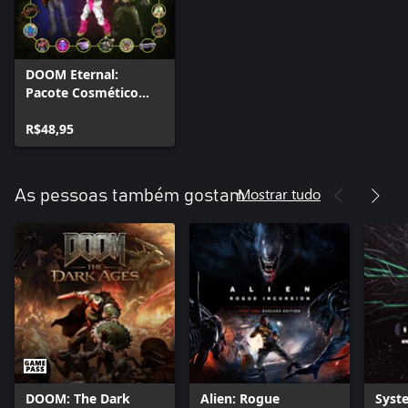
DOOM Eternal:
Pacote Cosmético
Completo
R$48,95
Mostrar tudo
As pessoas também gostam
DOOM: The Dark
Alien: Rogue
Syst