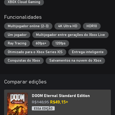
XBOX Cloud Gaming
Funcionalidades
Multijogador online (2-3)
4K Ultra HD
HDR10
Um jogador
Multijogador entre gerações do Xbox Live
Ray Tracing
60fps+
120fps
Otimizado para o Xbox Series X|S
Entrega inteligente
Conquistas do Xbox
Salvamentos na nuvem do Xbox
Comparar edições
DOOM Eternal Standard Edition
R$148,95
R$49,15+
ESSA EDIÇÃO