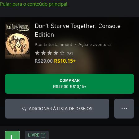
Pular para o conteúdo principal
Don't Starve Together: Console
Edition
Klei Entertainment
•
Ação e aventura
261
R$29,00
R$10,15+
COMPRAR
R$29,00
R$10,15+
ADICIONAR À LISTA DE DESEJOS
● ● ●
LIVRE