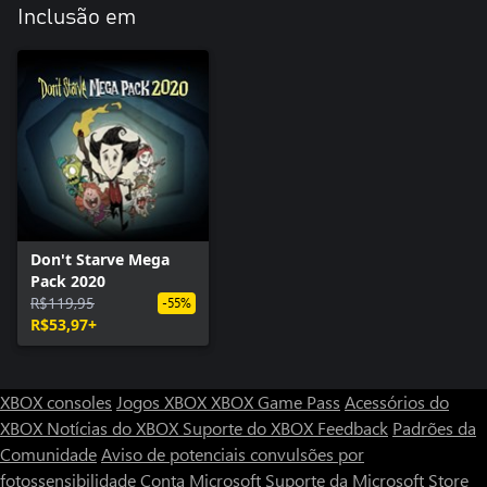
Inclusão em
Don't Starve Mega
Pack 2020
R$119,95
-55%
R$53,97+
XBOX consoles
Jogos XBOX
XBOX Game Pass
Acessórios do
XBOX
Notícias do XBOX
Suporte do XBOX
Feedback
Padrões da
Comunidade
Aviso de potenciais convulsões por
fotossensibilidade
Conta Microsoft
Suporte da Microsoft Store