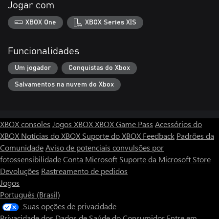
Jogar com
XBOX One
XBOX Series X|S
Funcionalidades
Um jogador
Conquistas do Xbox
Salvamentos na nuvem do Xbox
XBOX consoles
Jogos XBOX
XBOX Game Pass
Acessórios do
XBOX
Notícias do XBOX
Suporte do XBOX
Feedback
Padrões da
Comunidade
Aviso de potenciais convulsões por
fotossensibilidade
Conta Microsoft
Suporte da Microsoft Store
Devoluções
Rastreamento de pedidos
Jogos
Português (Brasil)
Suas opções de privacidade
Privacidade dos Dados de Saúde do Consumidor
Entre em