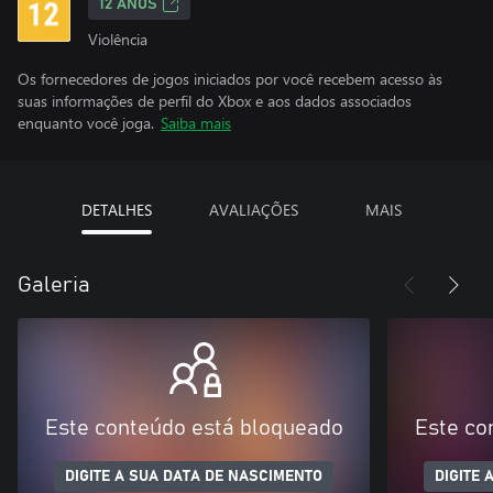
12 ANOS
Violência
Os fornecedores de jogos iniciados por você recebem acesso às
suas informações de perfil do Xbox e aos dados associados
enquanto você joga.
Saiba mais
DETALHES
AVALIAÇÕES
MAIS
Galeria
Este conteúdo está bloqueado
Este co
DIGITE A SUA DATA DE NASCIMENTO
DIGITE 