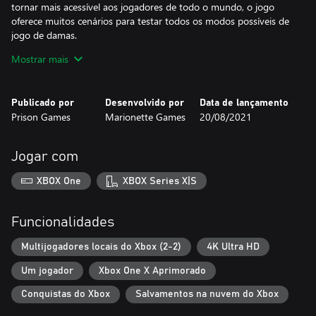
tornar mais acessível aos jogadores de todo o mundo, o jogo
oferece muitos cenários para testar todos os modos possíveis de
jogo de damas.
Pega no teu brinquedo favorito e melhora o teu raciocínio lógico
Mostrar mais
enquanto te divertes!
Características:
Publicado por
Desenvolvido por
Data de lançamento
★ Modos para um jogador e multijogador
Prison Games
Marionette Games
20/08/2021
★ Mais de 20 brinquedos para brincar
★ Adições modificáveis
★ Parque infantil personalizável
Jogar com
★ Mini-jogo com os teus peixes de estimação
★ Muitas definições de regras
XBOX One
XBOX Series X|S
★ Música relaxante
★ Atmosfera positiva
Funcionalidades
Multijogadores locais do Xbox (2-2)
4K Ultra HD
Um jogador
Xbox One X Aprimorado
Conquistas do Xbox
Salvamentos na nuvem do Xbox