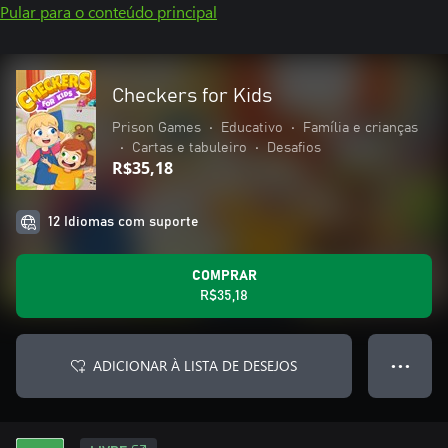
Pular para o conteúdo principal
Checkers for Kids
Prison Games
•
Educativo
•
Família e crianças
•
Cartas e tabuleiro
•
Desafios
R$35,18
12 Idiomas com suporte
COMPRAR
R$35,18
ADICIONAR À LISTA DE DESEJOS
● ● ●