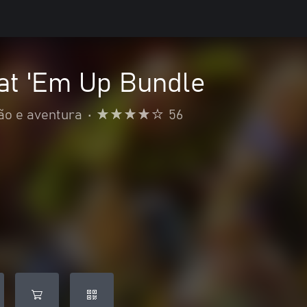
t 'Em Up Bundle
ão e aventura
•
56