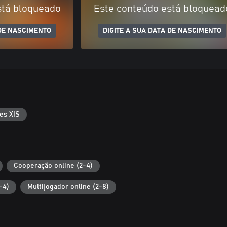
stá bloqueado
Este conteúdo está bloquead
 DE NASCIMENTO
DIGITE A SUA DATA DE NASCIMENTO
es X|S
Cooperação online (2-4)
-4)
Multijogador online (2-8)