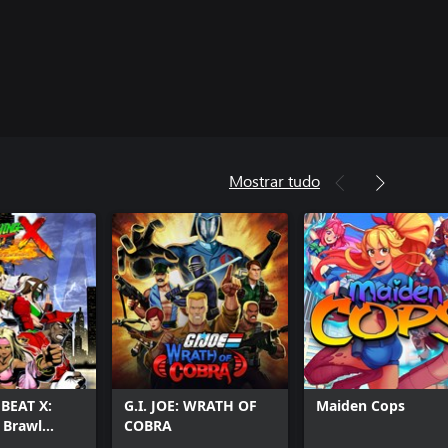
Mostrar tudo
BEAT X:
G.I. JOE: WRATH OF
Maiden Cops
 Brawl
COBRA