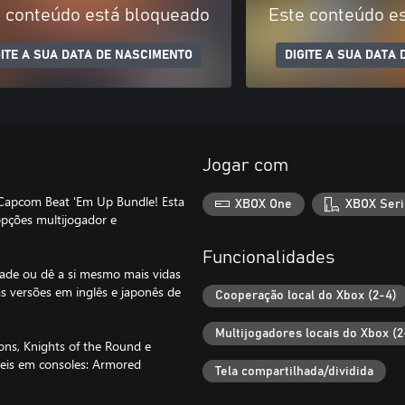
 conteúdo está bloqueado
Este conteúdo e
GITE A SUA DATA DE NASCIMENTO
DIGITE A SUA DATA
Jogar com
o Capcom Beat 'Em Up Bundle! Esta
XBOX One
XBOX Seri
 opções multijogador e
Funcionalidades
ldade ou dê a si mesmo mais vidas
s versões em inglês e japonês de
Cooperação local do Xbox (2-4)
Multijogadores locais do Xbox (2
ons, Knights of the Round e
veis em consoles: Armored
Tela compartilhada/dividida