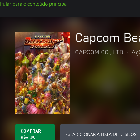
Pular para o conteúdo principal
Capcom Bea
CAPCOM CO., LTD.
•
Aç
COMPRAR
ADICIONAR À LISTA DE DESEJOS
R$61,00