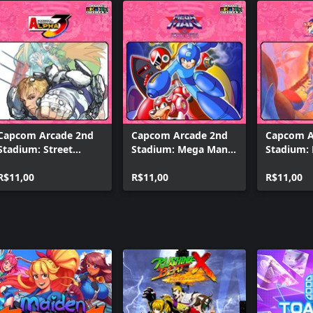
Capcom Arcade 2nd
Capcom Arcade 2nd
Capcom A
Stadium: Street
Stadium: Mega Man:
Stadium: 
Fighter Alpha 3
The Power Battle
Warriors:
R$11,00
R$11,00
Darkstalk
R$11,00
Revenge