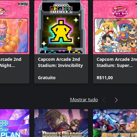
rcade 2nd
Capcom Arcade 2nd
Capcom Arcade 2n
Night
Stadium: Invincibility
Stadium: Super
Puzzle Fighter II
ers'
Gratuito
Turbo
R$11,00
Mostrar tudo