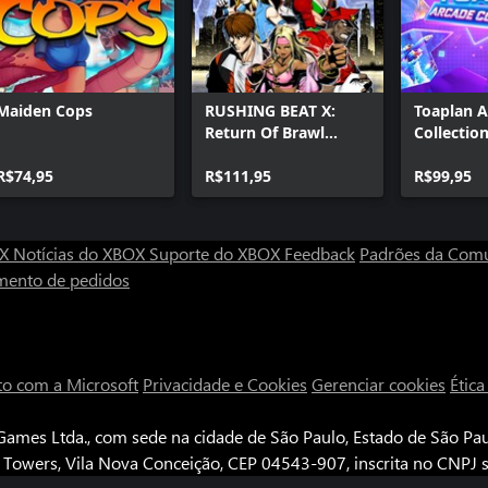
Maiden Cops
RUSHING BEAT X:
Toaplan 
Return Of Brawl
Collection
Brothers
R$74,95
R$111,95
R$99,95
OX
Notícias do XBOX
Suporte do XBOX
Feedback
Padrões da Com
mento de pedidos
to com a Microsoft
Privacidade e Cookies
Gerenciar cookies
Étic
ames Ltda., com sede na cidade de São Paulo, Estado de São Paul
e Towers, Vila Nova Conceição, CEP 04543-907, inscrita no CNPJ