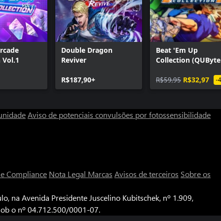
Arcade
Double Dragon
Beat 'Em Up
 Vol.1
Reviver
Collection (QUByte
Classics)
R$187,90+
R$59,95
R$32,97
-
unidade
Aviso de potenciais convulsões por fotossensibilidade
a e Compliance
Nota Legal
Marcas
Avisos de terceiros
Sobre os
o, na Avenida Presidente Juscelino Kubitschek, nº 1.909,
 sob o nº 04.712.500/0001-07.