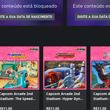
 conteúdo está bloqueado
Este conteúdo e
GITE A SUA DATA DE NASCIMENTO
DIGITE A SUA DATA
Capcom Arcade 2nd
Capcom Arcade 2nd
Capcom A
Stadium: The Speed
Stadium: Hyper Dyne
Stadium: 
Rumbler
Side Arms
R$11,00
R$11,00
R$11,00