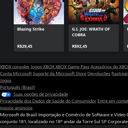
Capcom Arcade 2nd Stadium: Last Duel
Capcom Arcade 2nd Stadium: Rally 2011 LED
Storm
Capcom Arcade 2nd Stadium: A.K.A Magic
Blazing Strike
G.I. JOE: WRATH OF
Sword
COBRA
Capcom Arcade 2nd Stadium: A.K.A Block
Block
R$29,45
R$92,45
Capcom Arcade 2nd Stadium: A.K.A Knights of
the Round
Capcom Arcade 2nd Stadium: Night Warriors:
XBOX consoles
Jogos XBOX
XBOX Game Pass
Acessórios do XB
Darkstalkers' Revenge
Conta Microsoft
Suporte da Microsoft Store
Devoluções
Rastrea
Capcom Arcade 2nd Stadium: Super Puzzle
Jogos
Fighter II Turbo
Português (Brasil)
Capcom Arcade 2nd Stadium: Mega Man 2:
Suas opções de privacidade
The Power Fighters
Privacidade dos Dados de Saúde do Consumidor
Entre em conta
Capcom Arcade 2nd Stadium: A.K.A Vampire
nossos anúncios
Savior: The Lord of Vampire
Microsoft do Brasil Importação e Comércio de Software e Vídeo G
Capcom Arcade 2nd Stadium: Capcom Sports
conjunto 181, localizado no 18º andar da Torre Sul SP Corporat
Club