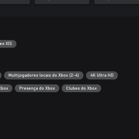
es X|S
Multijogadores locais do Xbox (2-4)
4K Ultra HD
Xbox
Presença do Xbox
Clubes do Xbox