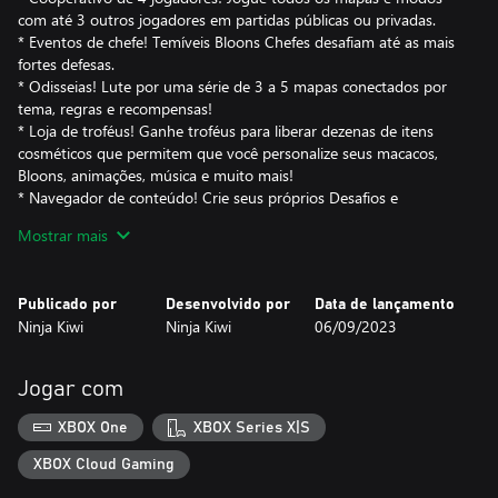
com até 3 outros jogadores em partidas públicas ou privadas.
* Eventos de chefe! Temíveis Bloons Chefes desafiam até as mais
fortes defesas.
* Odisseias! Lute por uma série de 3 a 5 mapas conectados por
tema, regras e recompensas!
* Loja de troféus! Ganhe troféus para liberar dezenas de itens
cosméticos que permitem que você personalize seus macacos,
Bloons, animações, música e muito mais!
* Navegador de conteúdo! Crie seus próprios Desafios e
Odisseias, depois compartilhe-os com outros jogadores e jogue
Mostrar mais
os conteúdos mais curtidos da comunidade!
TORRES DE MACACO E HERÓIS ÉPICOS
Publicado por
Desenvolvido por
Data de lançamento
* 22 poderosas torres de macaco, cada uma com 3 caminhos de
Ninja Kiwi
Ninja Kiwi
06/09/2023
melhoria e habilidades ativáveis únicas
* Excelência! Explore o incrível poder das novas melhorias de
Excelência, especialmente contra Bloons Chefes!
Jogar com
* 13 heróis diversos com 20 melhorias distintas e 2 habilidades
especiais, mais visuais e vozes para liberar
XBOX One
XBOX Series X|S
MARAVILHAS SEM FIM
XBOX Cloud Gaming
* Jogue em qualquer lugar - o jogo solo off-line funciona mesmo