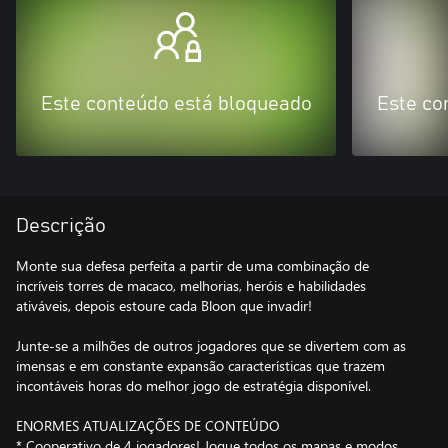
Este conteúdo está bloqueado
Este co
Descrição
Monte sua defesa perfeita a partir de uma combinação de
incríveis torres de macaco, melhorias, heróis e habilidades
ativáveis, depois estoure cada Bloon que invadir!
Junte-se a milhões de outros jogadores que se divertem com as
imensas e em constante expansão características que trazem
incontáveis horas do melhor jogo de estratégia disponível.
ENORMES ATUALIZAÇÕES DE CONTEÚDO
* Cooperativo de 4 jogadores! Jogue todos os mapas e modos