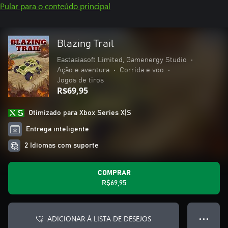
Pular para o conteúdo principal
Blazing Trail
Eastasiasoft Limited, Gamenergy Studio
•
Ação e aventura
•
Corrida e voo
•
Jogos de tiros
R$69,95
Otimizado para Xbox Series X|S
Entrega inteligente
2 Idiomas com suporte
COMPRAR
R$69,95
ADICIONAR À LISTA DE DESEJOS
● ● ●