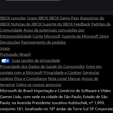
XBOX consoles
Jogos XBOX
XBOX Game Pass
Acessórios do
XBOX
Notícias do XBOX
Suporte do XBOX
Feedback
Padrões da
Comunidade
Aviso de potenciais convulsões por
fotossensibilidade
Conta Microsoft
Suporte da Microsoft Store
Devoluções
Rastreamento de pedidos
Jogos
Português (Brasil)
Suas opções de privacidade
Privacidade dos Dados de Saúde do Consumidor
Entre em
contato com a Microsoft
Privacidade e Cookies
Gerenciar
cookies
Ética e Compliance
Nota Legal
Marcas
Avisos de
terceiros
Sobre os nossos anúncios
Microsoft do Brasil Importação e Comércio de Software e Vídeo
Games Ltda., com sede na cidade de São Paulo, Estado de São
Paulo, na Avenida Presidente Juscelino Kubitschek, nº 1.909,
conjunto 181, localizado no 18º andar da Torre Sul SP Corporate