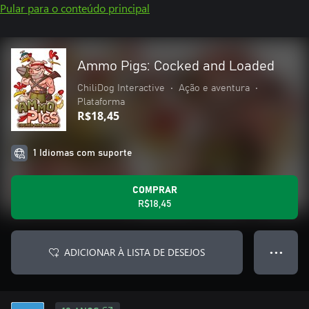
Pular para o conteúdo principal
Ammo Pigs: Cocked and Loaded
ChiliDog Interactive
•
Ação e aventura
•
Plataforma
R$18,45
1 Idiomas com suporte
COMPRAR
R$18,45
ADICIONAR À LISTA DE DESEJOS
● ● ●