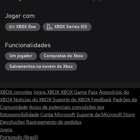
Jogar com
XBOX One
XBOX Series X|S
Funcionalidades
Um jogador
Conquistas do Xbox
Salvamentos na nuvem do Xbox
XBOX consoles
Jogos XBOX
XBOX Game Pass
Acessórios do
XBOX
Notícias do XBOX
Suporte do XBOX
Feedback
Padrões da
Comunidade
Aviso de potenciais convulsões por
fotossensibilidade
Conta Microsoft
Suporte da Microsoft Store
Devoluções
Rastreamento de pedidos
Jogos
Português (Brasil)