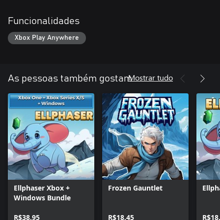
Funcionalidades
Xbox Play Anywhere
Mostrar tudo
As pessoas também gostam
Ellphaser Xbox +
Frozen Gauntlet
Ellph
Windows Bundle
R$38,95
R$18,45
R$18