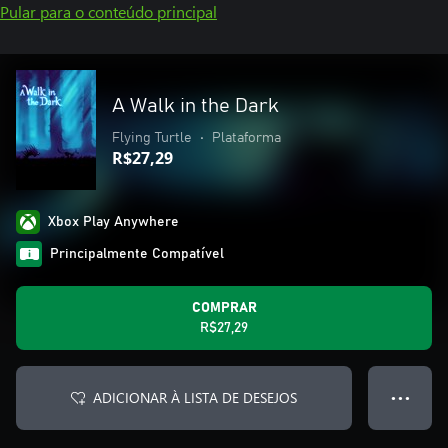
Pular para o conteúdo principal
A Walk in the Dark
Flying Turtle
•
Plataforma
R$27,29
Xbox Play Anywhere
Principalmente Compatível
COMPRAR
R$27,29
ADICIONAR À LISTA DE DESEJOS
● ● ●