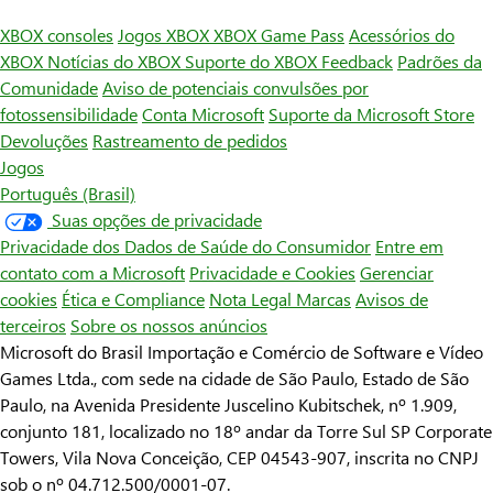
XBOX consoles
Jogos XBOX
XBOX Game Pass
Acessórios do
XBOX
Notícias do XBOX
Suporte do XBOX
Feedback
Padrões da
Comunidade
Aviso de potenciais convulsões por
fotossensibilidade
Conta Microsoft
Suporte da Microsoft Store
Devoluções
Rastreamento de pedidos
Jogos
Português (Brasil)
Suas opções de privacidade
Privacidade dos Dados de Saúde do Consumidor
Entre em
contato com a Microsoft
Privacidade e Cookies
Gerenciar
cookies
Ética e Compliance
Nota Legal
Marcas
Avisos de
terceiros
Sobre os nossos anúncios
Microsoft do Brasil Importação e Comércio de Software e Vídeo
Games Ltda., com sede na cidade de São Paulo, Estado de São
Paulo, na Avenida Presidente Juscelino Kubitschek, nº 1.909,
conjunto 181, localizado no 18º andar da Torre Sul SP Corporate
Towers, Vila Nova Conceição, CEP 04543-907, inscrita no CNPJ
sob o nº 04.712.500/0001-07.