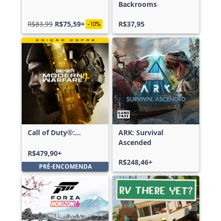
Backrooms
R$83,99
R$75,59+
R$37,95
-10%
Call of Duty®:
ARK: Survival
Modern Warfare® 4 -
Ascended
Edição Cofre
R$479,90+
R$248,46+
PRÉ-ENCOMENDA