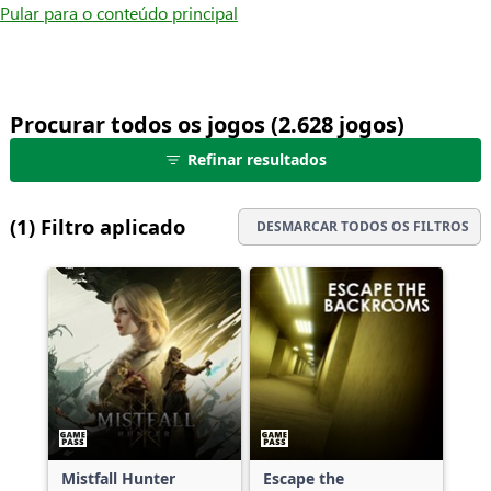
Pular para o conteúdo principal
Procurar todos os jogos (2.628 jogos)
25
Refinar resultados
jogos
mostrados
de
(1) Filtro aplicado
DESMARCAR TODOS OS FILTROS
2.628
jogos,
com
filtros,
mais
resultados
disponíveis
Mistfall Hunter
Escape the