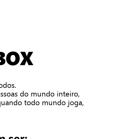
BOX
odos.
essoas do mundo inteiro,
 quando todo mundo joga,
 ser: